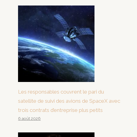
Les responsables couvrent le pari du
satellite de suivi des avions de SpaceX avec
trois contrats d’entreprise plus petits
6 août 2026