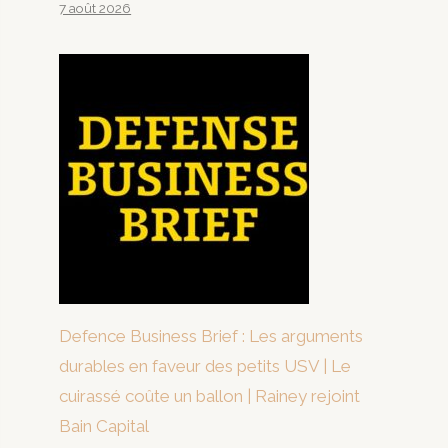
7 août 2026
Defence Business Brief : Les arguments
durables en faveur des petits USV | Le
cuirassé coûte un ballon | Rainey rejoint
Bain Capital