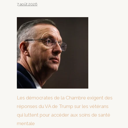
7 août 2026
Les démocrates de la Chambre exigent des
réponses du VA de Trump sur les vétérans
qui luttent pour accéder aux soins de santé
mentale