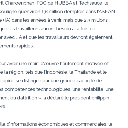
rit Charoenphan, PDG de HUBBA et Techsauce, le
uligné qu’environ 1,8 million d’emplois dans l’ASEAN
le (IA) dans les années à venir, mais que 2,3 millions
ue les travailleurs auront besoin à la fois de
 avec l’IA et que les travailleurs devront également
ements rapides.
our avoir une main-d’œuvre hautement motivée et
 la région, tels que l’Indonésie, la Thaïlande et le
lippine se distingue par une grande capacité de
des compétences technologiques, une rentabilité, une
ent ou d’attrition », a déclaré le président philippin
ère.
lle d’informations économiques et commerciales, le