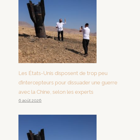
Les États-Unis disposent de trop peu
d’intercepteurs pour dissuader une guerre
avec la Chine, selon les experts
6 août 2026