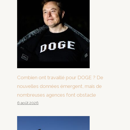
Combien ont travaillé pour DOGE ? De
nouvelles données émergent, mais de
nombreuses agences font obstacle
6 août 2026