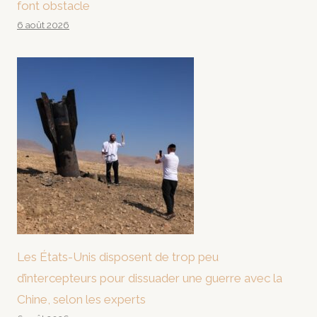
font obstacle
6 août 2026
Les États-Unis disposent de trop peu
d’intercepteurs pour dissuader une guerre avec la
Chine, selon les experts