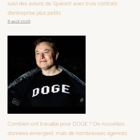
suivi des avions de SpaceX avec trois contrats
d’entreprise plus petits
6 août 2026
Combien ont travaillé pour DOGE ? De nouvelles
données émergent, mais de nombreuses agences