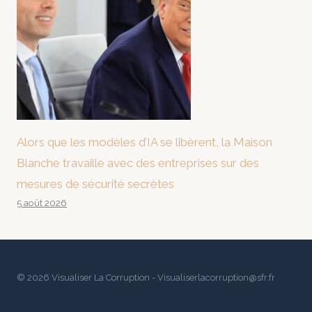
Alors que les modèles d’IA se libèrent, la Maison
Blanche travaille avec des entreprises sur des
mesures de sécurité secrètes
5 août 2026
© 2026 Visualiser La Corruption - Visualiserlacorruption@sfr.fr