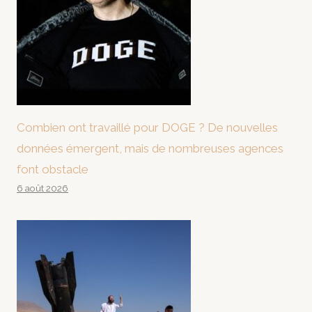
Combien ont travaillé pour DOGE ? De nouvelles
données émergent, mais de nombreuses agences
font obstacle
6 août 2026