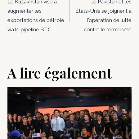
de
Le Kazakhstan vise à
Le Pakistan et les
augmenter les
États-Unis se joignent à
l’article
exportations de pétrole
l'opération de lutte
via le pipeline BTC
contre le terrorisme
A lire également