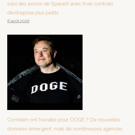
suivi des avions de SpaceX avec trois contrats
d’entreprise plus petits
6 août 2026
Combien ont travaillé pour DOGE ? De nouvelles
données émergent, mais de nombreuses agences