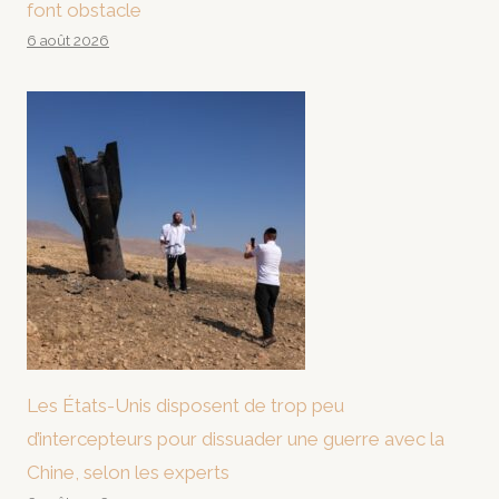
font obstacle
6 août 2026
Les États-Unis disposent de trop peu
d’intercepteurs pour dissuader une guerre avec la
Chine, selon les experts