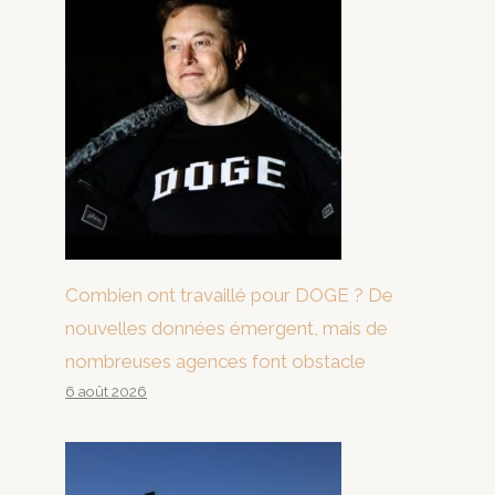
Combien ont travaillé pour DOGE ? De
nouvelles données émergent, mais de
nombreuses agences font obstacle
6 août 2026