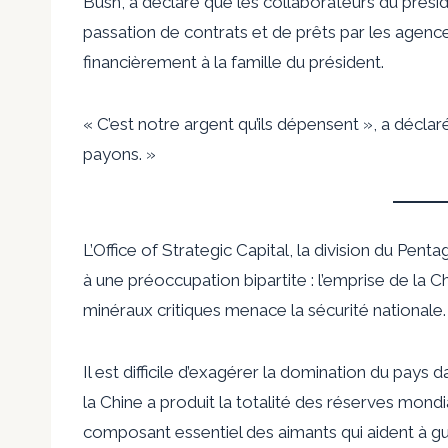
Bush, a déclaré que les collaborateurs du présid
passation de contrats et de prêts par les agence
financièrement à la famille du président.
« C’est notre argent qu’ils dépensent », a déclar
payons. »
L’Office of Strategic Capital, la division du Pen
à une préoccupation bipartite : l’emprise de la C
minéraux critiques menace la sécurité nationale.
Il est difficile d’exagérer la domination du pays
la Chine a produit la totalité des réserves mond
composant essentiel des aimants qui aident à g