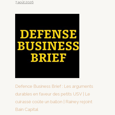
7 août 2026
Defence Business Brief : Les arguments
durables en faveur des petits USV | Le
cuirassé coûte un ballon | Rainey rejoint
Bain Capital