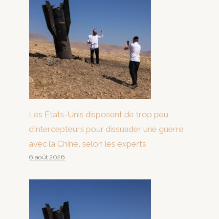
Les États-Unis disposent de trop peu
d’intercepteurs pour dissuader une guerre
avec la Chine, selon les experts
6 août 2026