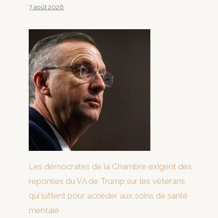
7 août 2026
Les démocrates de la Chambre exigent des
réponses du VA de Trump sur les vétérans
qui luttent pour accéder aux soins de santé
mentale