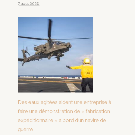
7 août 2026
Des eaux agitées aident une entreprise à
faire une démonstration de « fabrication
expéditionnaire » à bord d’un navire de
guerre