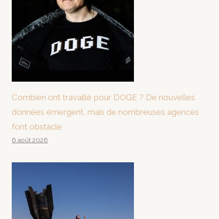
Combien ont travaillé pour DOGE ? De nouvelles
données émergent, mais de nombreuses agences
font obstacle
6 août 2026