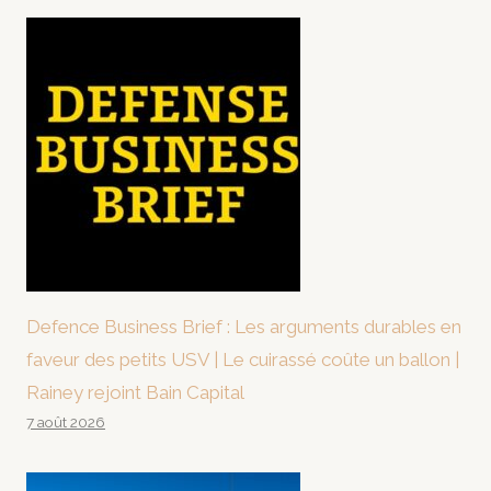
Defence Business Brief : Les arguments durables en
faveur des petits USV | Le cuirassé coûte un ballon |
Rainey rejoint Bain Capital
7 août 2026