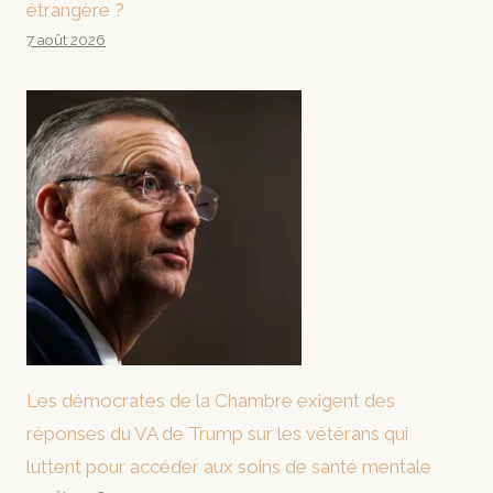
étrangère ?
7 août 2026
Les démocrates de la Chambre exigent des
réponses du VA de Trump sur les vétérans qui
luttent pour accéder aux soins de santé mentale