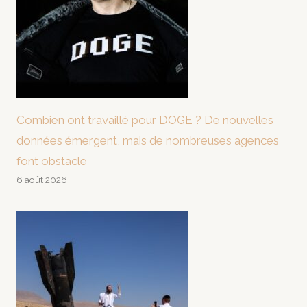
Combien ont travaillé pour DOGE ? De nouvelles
données émergent, mais de nombreuses agences
font obstacle
6 août 2026