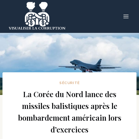
Skip
to
content
SÉCURITÉ
La Corée du Nord lance des
missiles balistiques après le
bombardement américain lors
d’exercices