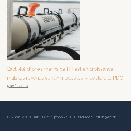
L’activité drones marins de HII est en croissance,
mais les revenus sont « modestes », déclare le PDG
5 août 2026
© 2026 Visualiser La Corruption - Visualiserlacorruption@sfr.fr