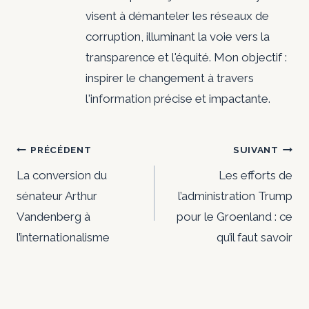
visent à démanteler les réseaux de
corruption, illuminant la voie vers la
transparence et l'équité. Mon objectif :
inspirer le changement à travers
l'information précise et impactante.
Navigation
PRÉCÉDENT
SUIVANT
de
La conversion du
Les efforts de
sénateur Arthur
l’administration Trump
l’article
Vandenberg à
pour le Groenland : ce
l’internationalisme
qu’il faut savoir