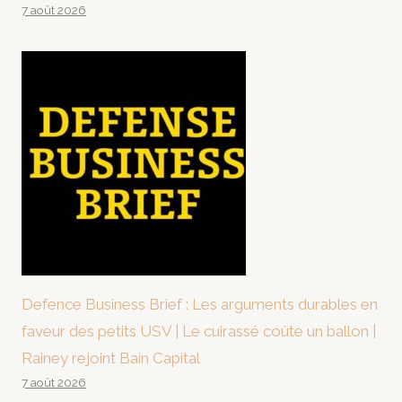
7 août 2026
Defence Business Brief : Les arguments durables en
faveur des petits USV | Le cuirassé coûte un ballon |
Rainey rejoint Bain Capital
7 août 2026