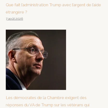
Que fait l’administration Trump avec l’argent de l’aide
étrangère ?
7 août 2026
Les démocrates de la Chambre exigent des
réponses du VA de Trump sur les vétérans qui