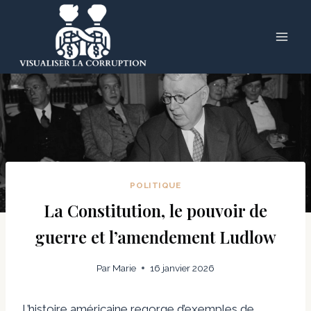
Skip
to
content
POLITIQUE
La Constitution, le pouvoir de
guerre et l’amendement Ludlow
Par
Marie
16 janvier 2026
L’histoire américaine regorge d’exemples de