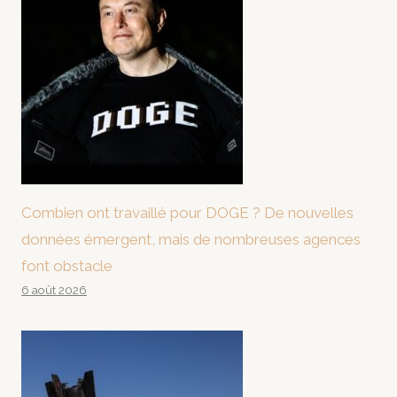
Combien ont travaillé pour DOGE ? De nouvelles
données émergent, mais de nombreuses agences
font obstacle
6 août 2026