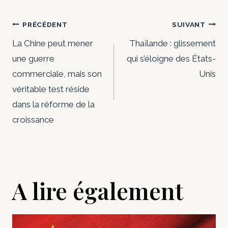
Navigation
PRÉCÉDENT
SUIVANT
de
La Chine peut mener
Thaïlande : glissement
une guerre
qui s’éloigne des États-
l’article
commerciale, mais son
Unis
véritable test réside
dans la réforme de la
croissance
A lire également