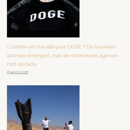
Combien ont travaillé pour DOGE ? De nouvelles
données émergent, mais de nombreuses agences
font obstacle
6 août 2026