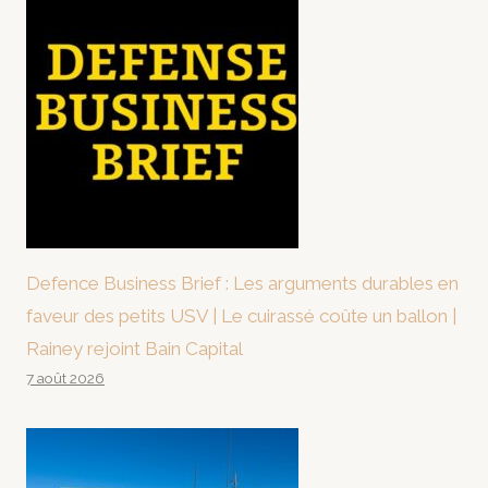
Defence Business Brief : Les arguments durables en
faveur des petits USV | Le cuirassé coûte un ballon |
Rainey rejoint Bain Capital
7 août 2026