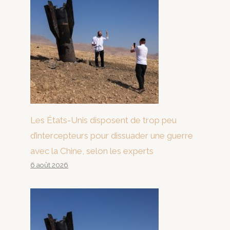
Les États-Unis disposent de trop peu
d’intercepteurs pour dissuader une guerre
avec la Chine, selon les experts
6 août 2026