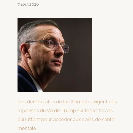
7 août 2026
Les démocrates de la Chambre exigent des
réponses du VA de Trump sur les vétérans
qui luttent pour accéder aux soins de santé
mentale