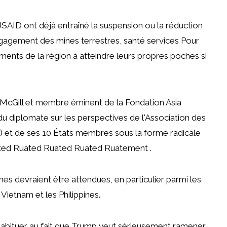
SAID ont déjà entraîné la suspension ou la réduction
égagement des mines terrestres,
santé
services
Pour
ements de la région à atteindre leurs propres poches si
é McGill et membre éminent de la Fondation Asia
du diplomate sur les perspectives de l'Association des
) et de ses 10 États membres sous la forme radicale
ted Ruated Ruated Ruated Ruatement .
înes devraient être attendues, en particulier parmi les
Vietnam et les Philippines.
habituer au fait que Trump veut sérieusement ramener