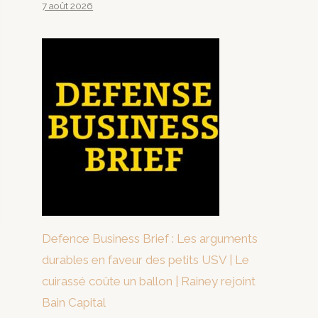
7 août 2026
Defence Business Brief : Les arguments
durables en faveur des petits USV | Le
cuirassé coûte un ballon | Rainey rejoint
Bain Capital