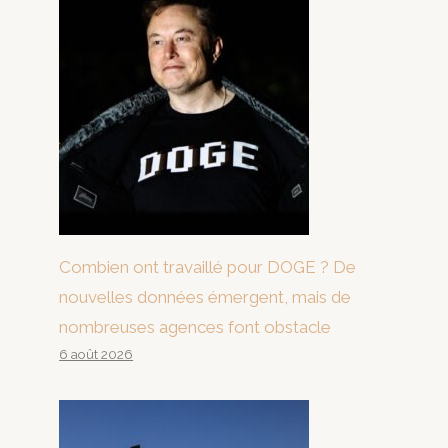
Combien ont travaillé pour DOGE ? De
nouvelles données émergent, mais de
nombreuses agences font obstacle
6 août 2026