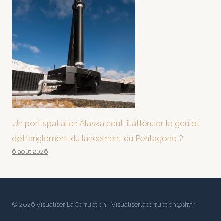
Un port spatial en Alaska peut-il atténuer le goulot
d’étranglement du lancement du Pentagone ?
6 août 2026
© 2026 Visualiser La Corruption - Visualiserlacorruption@sfr.fr