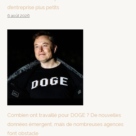
d’entreprise plus petits
6 août 2026
Combien ont travaillé pour DOGE ? De nouvelles
données émergent, mais de nombreuses agences
font obstacle