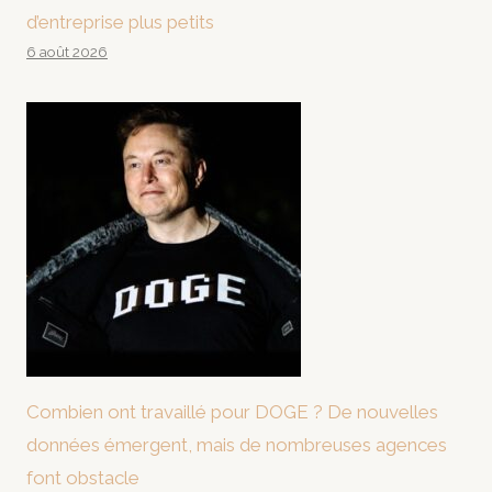
d’entreprise plus petits
6 août 2026
Combien ont travaillé pour DOGE ? De nouvelles
données émergent, mais de nombreuses agences
font obstacle