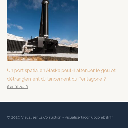
Un port spatial en Alaska peut-il atténuer le goulot
d’étranglement du lancement du Pentagone ?
6 août 2026
© 2026 Visualiser La Corruption - Visualiserlacorruption@sfr.fr