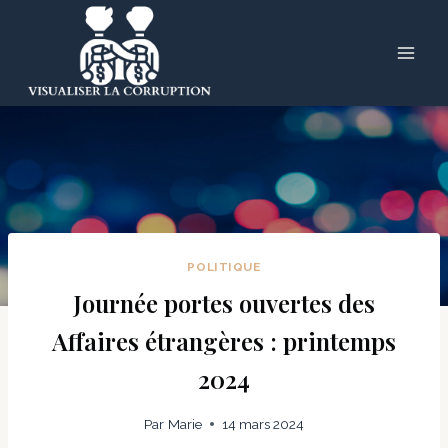
Skip
to
content
POLITIQUE
Journée portes ouvertes des
Affaires étrangères : printemps
2024
Par
Marie
14 mars 2024