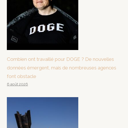
Combien ont travaillé pour DOGE ? De nouvelles
données émergent, mais de nombreuses agences
font obstacle
6 août 2026