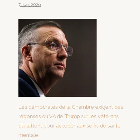
7 août 2026
Les démocrates de la Chambre exigent des
réponses du VA de Trump sur les vétérans
qui luttent pour accéder aux soins de santé
mentale