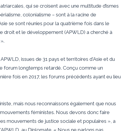
atriarcales, qui se croisent avec une multitude d’ismes
érialisme, colonialisme – sont à la racine de
’Asie se sont réunies pour la quatrième fois dans le
e droit et le développement (
APWLD
) a cherché à
».
PWLD, issues de 31 pays et territoires d'Asie et du
r ce forum longtemps retardé. Conçu comme un
rnière fois en 2017, les forums précédents ayant eu lieu
iste, mais nous reconnaissons également que nous
e mouvements féministes. Nous devons donc faire
res mouvements de justice sociale et populaires », a
 l’APWLD, au Diplomate. « Nous ne parlons pas