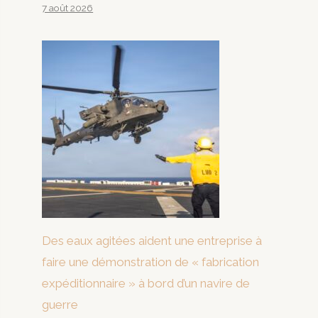
7 août 2026
Des eaux agitées aident une entreprise à
faire une démonstration de « fabrication
expéditionnaire » à bord d’un navire de
guerre