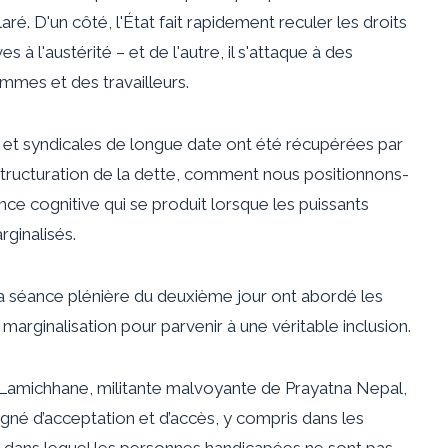
aré. D'un côté, l'État fait rapidement reculer les droits
à l'austérité – et de l'autre, il s'attaque à des
mmes et des travailleurs.
s et syndicales de longue date ont été récupérées par
tructuration de la dette, comment nous positionnons-
ce cognitive qui se produit lorsque les puissants
ginalisés.
e la séance plénière du deuxième jour ont abordé les
 marginalisation pour parvenir à une véritable inclusion.
a Lamichhane, militante malvoyante de Prayatna Nepal,
prégné d’acceptation et d’accès, y compris dans les
, dans lequel les personnes handicapées ne sont pas