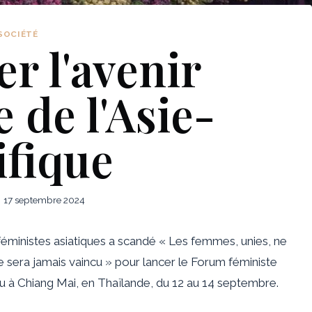
SOCIÉTÉ
r l'avenir
 de l'Asie-
ifique
17 septembre 2024
inistes asiatiques a scandé « Les femmes, unies, ne
ne sera jamais vaincu » pour lancer le Forum féministe
enu à Chiang Mai, en Thaïlande, du 12 au 14 septembre.