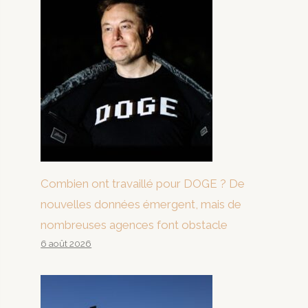
Combien ont travaillé pour DOGE ? De
nouvelles données émergent, mais de
nombreuses agences font obstacle
6 août 2026