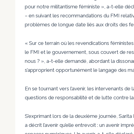
pour notre militantisme féministe », a-t-elle décl
– en suivant les recommandations du FMI relatives 
problèmes de longue date liés aux droits des fe
« Sur ce terrain où les revendications féministe
le FMI et le gouvernement, sous couvert de res
nous ? », a-t-elle demandé, abordant la dissonan
s’approprient opportunément le langage des mar
En se tournant vers l’avenir, les intervenants d
questions de responsabilité et de lutte contre la
S’exprimant lors de la deuxième journée, Sarit
a décrit l’avenir qu’elle entrevoit : un avenir im
espaces numériques. Un avenir, a-t-elle déclaré