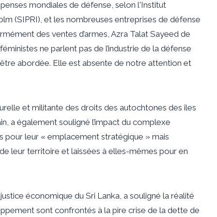
épenses mondiales de défense, selon l'Institut
olm (
SIPRI
), et les nombreuses entreprises de défense
normément des ventes d’armes, Azra Talat Sayeed de
s féministes ne parlent pas de l’industrie de la défense
t être abordée. Elle est absente de notre attention et
urelle et militante des droits des autochtones des îles
, a également souligné l’impact du complexe
isées pour leur « emplacement stratégique » mais
re de leur territoire et laissées à elles-mêmes pour en
justice économique du Sri Lanka, a souligné la réalité
oppement sont confrontés à la pire crise de la dette de