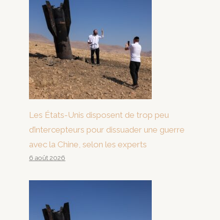
Les États-Unis disposent de trop peu
d’intercepteurs pour dissuader une guerre
avec la Chine, selon les experts
6 août 2026