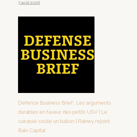
7 août 2026
Defence Business Brief : Les arguments
durables en faveur des petits USV | Le
cuirassé coûte un ballon | Rainey rejoint
Bain Capital