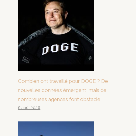
Combien ont travaillé pour DOGE ? De
nouvelles données émergent, mais de
nombreuses agences font obstacle
6 août 2026