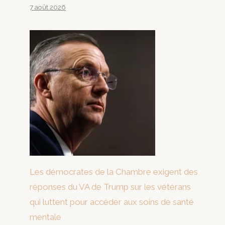
7 août 2026
Les démocrates de la Chambre exigent des
réponses du VA de Trump sur les vétérans
qui luttent pour accéder aux soins de santé
mentale