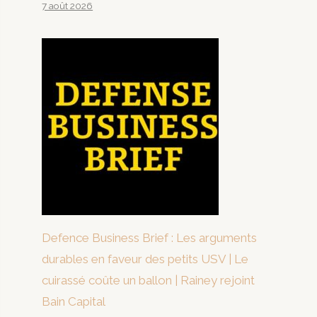
7 août 2026
Defence Business Brief : Les arguments
durables en faveur des petits USV | Le
cuirassé coûte un ballon | Rainey rejoint
Bain Capital