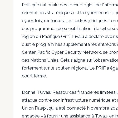
Politique nationale des technologies de l'infor
orientations stratégiques est la cybersécurité,
cyber-lois, renforcera les cadres juridiques, f
des programmes de sensibilisation à la cyberséc
région du Pacifique
(Prif)
Tuvalu a déclaré avoir 
quatre programmes supplémentaires entrepris da
Center, Pacific Cyber ​​Security Network, se 
des Nations Unies. Cela s'aligne sur l'observatio
fortement sur le soutien régional. Le PRIF a ég
court terme.
Donné
T
Uvalu
Ressources financières limitées
i
attaque contre son infrastructure numérique et 
Union Falepili
qui a été connecté
Novembre 202
engagée «à fournir une assistance à Tuvalu en ré