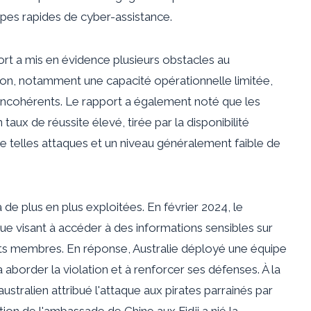
pes rapides de cyber-assistance
.
ort
a mis en évidence plusieurs obstacles au
on, notamment une capacité opérationnelle limitée,
 incohérents. Le rapport a également noté que les
taux de réussite élevé, tirée par la disponibilité
de telles attaques et un niveau généralement faible de
a de plus en plus exploitées. En février 2024, le
que visant à accéder à des informations sensibles sur
ats membres
.
En réponse,
Australie
déployé une équipe
à aborder la violation et à renforcer ses défenses. À la
australien
attribué l'attaque
aux pirates parrainés par
tion de l'ambassade de Chine aux Fidji a nié la