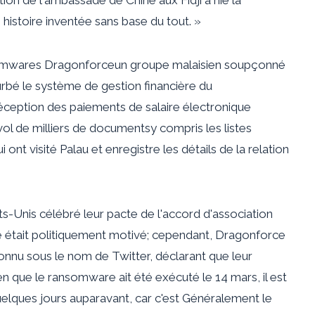
histoire inventée sans base du tout. »
somwares
Dragonforce
un groupe malaisien soupçonné
urbé le système de gestion financière du
éception des paiements de salaire électronique
ol de milliers de documents
y compris les listes
ont visité Palau et enregistre les détails de la relation
ats-Unis
célébré leur pacte de l'accord d'association
 était
politiquement motivé
; cependant,
Dragonforce
nnu sous le nom de Twitter, déclarant que leur
n que le ransomware ait été exécuté le 14 mars, il est
quelques jours auparavant, car c'est
Généralement le