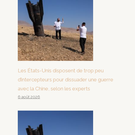
Les États-Unis disposent de trop peu
d’intercepteurs pour dissuader une guerre
avec la Chine, selon les experts
6 août 2026