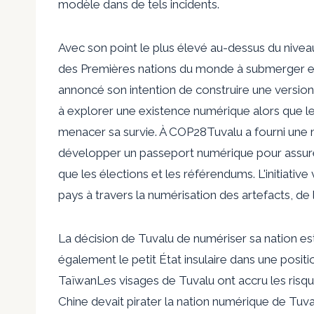
modèle dans de tels incidents
.
Avec son point le plus élevé au-dessus du nivea
des
Premières nations du monde à submerger
e
annoncé son intention de construire une versio
à explorer une existence numérique alors que l
menacer sa survie.
À COP28
Tuvalu a fourni une m
développer un passeport numérique pour assure
que les élections et les référendums. L'initiativ
pays à travers la numérisation des artefacts, de 
La décision de Tuvalu de numériser sa nation es
également le petit État insulaire dans une positi
Taïwan
Les visages de Tuvalu ont accru les risque
Chine devait pirater la nation numérique de Tuv