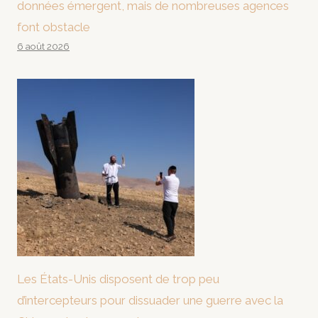
données émergent, mais de nombreuses agences
font obstacle
6 août 2026
Les États-Unis disposent de trop peu
d’intercepteurs pour dissuader une guerre avec la