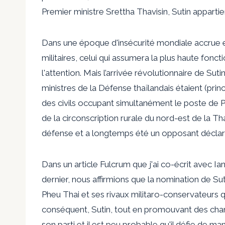
Premier ministre Srettha Thavisin, Sutin appartie
Dans une époque d'insécurité mondiale accrue e
militaires, celui qui assumera la plus haute fon
l'attention. Mais l’arrivée révolutionnaire de Suti
ministres de la Défense thaïlandais étaient (pr
des civils occupant simultanément le poste de Pr
de la circonscription rurale du nord-est de la T
défense et a longtemps été un opposant déclaré 
Dans un article Fulcrum que j'ai co-écrit avec I
dernier, nous affirmions que la nomination de Suti
Pheu Thai et ses rivaux militaro-conservateurs
conséquent, Sutin, tout en promouvant des chang
son parti et il est peu probable qu'il défie de m