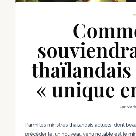
P
Comme
souviendra
thaïlandais
« unique e
Par
Mari
Parmi les ministres thaïlandais actuels, dont bea
précédente, un nouveau venu notable est le mi