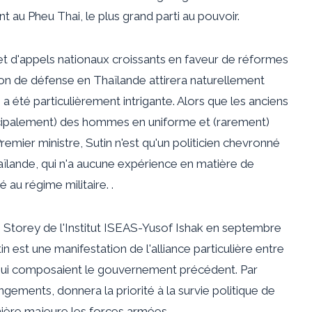
nt au Pheu Thai, le plus grand parti au pouvoir.
t d'appels nationaux croissants en faveur de réformes
ction de défense en Thaïlande attirera naturellement
n a été particulièrement intrigante. Alors que les anciens
incipalement) des hommes en uniforme et (rarement)
emier ministre, Sutin n'est qu'un politicien chevronné
haïlande, qui n'a aucune expérience en matière de
au régime militaire. .
an Storey de l'Institut ISEAS-Yusof Ishak en septembre
n est une manifestation de l'alliance particulière entre
 qui composaient le gouvernement précédent. Par
ements, donnera la priorité à la survie politique de
anière majeure les forces armées.