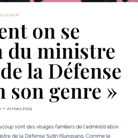
OLITIQUE
nt on se
 du ministre
 de la Défense
n son genre »
e
21 mars 2024
ucoup sont des visages familiers de l'administration
nistre de la Défense Sutin Klungsang. Comme le