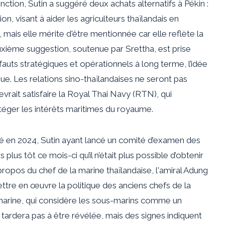
ion, Sutin a suggéré deux achats alternatifs à Pékin :
n, visant à aider les agriculteurs thaïlandais en
, mais elle mérite d'être mentionnée car elle reflète la
xième suggestion, soutenue par Srettha, est prise
fauts stratégiques et opérationnels à long terme, l’idée
que. Les relations sino-thaïlandaises ne seront pas
vrait satisfaire la Royal Thai Navy (RTN), qui
éger les intérêts maritimes du royaume.
té en 2024, Sutin ayant lancé un comité d’examen des
plus tôt ce mois-ci qu’il n’était plus possible d’obtenir
 propos du chef de la marine thaïlandaise, l'amiral Adung
ttre en œuvre la politique des anciens chefs de la
 marine, qui considère les sous-marins comme un
tardera pas à être révélée, mais des signes indiquent