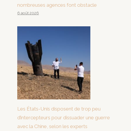
nombreuses agences font obstacle
6 août 2026
Les États-Unis disposent de trop peu
d’intercepteurs pour dissuader une guerre
avec la Chine, selon les experts