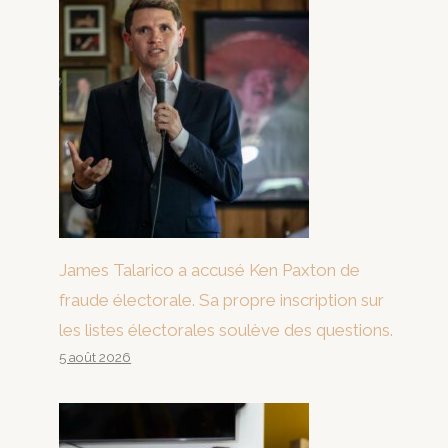
James Talarico a accusé Ken Paxton de
fraude électorale. Sa propre inscription sur
les listes électorales soulève des questions.
5 août 2026