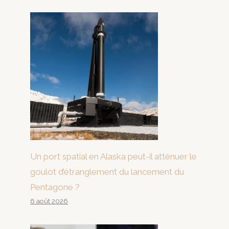
Un port spatial en Alaska peut-il atténuer le
goulot d’étranglement du lancement du
Pentagone ?
6 août 2026