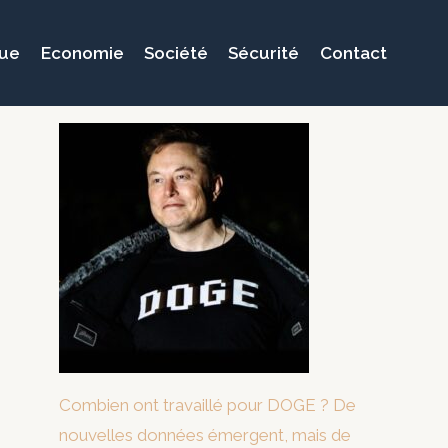
que
Economie
Société
Sécurité
Contact
Combien ont travaillé pour DOGE ? De
nouvelles données émergent, mais de