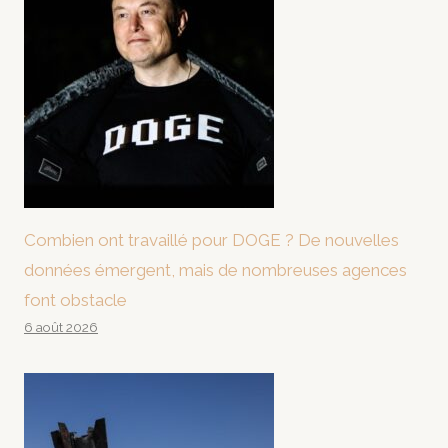
Combien ont travaillé pour DOGE ? De nouvelles
données émergent, mais de nombreuses agences
font obstacle
6 août 2026