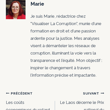
Marie
Je suis Marie, rédactrice chez
"Visualiser La Corruption", munie d'une
formation en droit et d'une passion
ardente pour la justice. Mes analyses
visent à démanteler les réseaux de
corruption, illuminant la voie vers la
transparence et l'équité. Mon objectif :
inspirer le changement à travers
l'information précise et impactante.
Navigation
PRÉCÉDENT
SUIVANT
de
Les coûts
Le Laos décerne le Prix
économiques du retard
national du