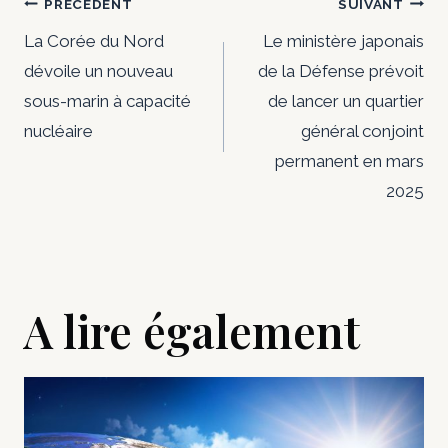
Navigation
PRÉCÉDENT
SUIVANT
de
La Corée du Nord
Le ministère japonais
dévoile un nouveau
de la Défense prévoit
l’article
sous-marin à capacité
de lancer un quartier
nucléaire
général conjoint
permanent en mars
2025
A lire également