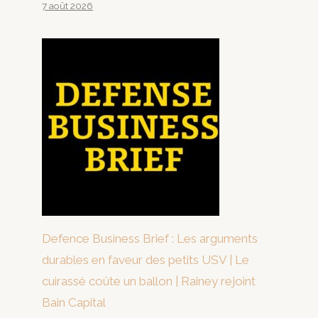
7 août 2026
Defence Business Brief : Les arguments
durables en faveur des petits USV | Le
cuirassé coûte un ballon | Rainey rejoint
Bain Capital