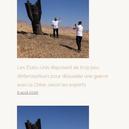
Les États-Unis disposent de trop peu
d’intercepteurs pour dissuader une guerre
avec la Chine, selon les experts
6 août 2026