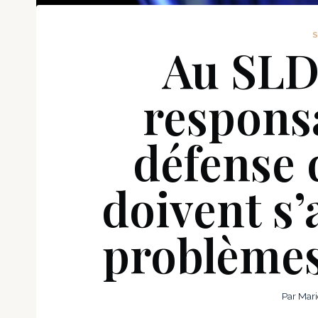
Au SLD 
responsa
défense 
doivent s’
problèmes
Par
Mari