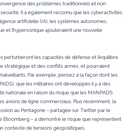
 convergence des problèmes traditionnels et non
sécurité. Il a également reconnu que les cyberactivités
ligence artificielle (IA), les systèmes autonomes,
ique et l’hypersonique ajouteraient une nouvelle
s perturberont les capacités de défense et l’équilibre
ce stratégique et des conflits armés, et pourraient
malveillants. Par exemple, pensez à la façon dont les
S), que les militaires ont développés il y a des
té nationale en raison du risque que les MANPADS
des avions de ligne commerciaux. Plus récemment, la
losion au Pentagone – partagée sur Twitter par le
te Bloomberg – a démontré le risque que représentent
 un contexte de tensions géopolitiques.