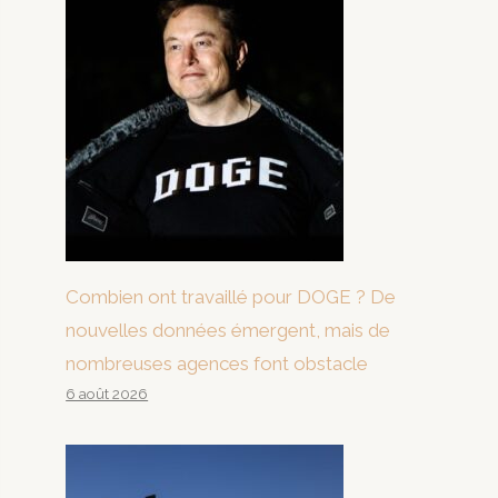
Combien ont travaillé pour DOGE ? De
nouvelles données émergent, mais de
nombreuses agences font obstacle
6 août 2026