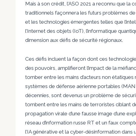
Mais à son crédit, l’ASO 2021 a reconnu que la
traditionnels façonnera les futurs problèmes de 
et les technologies émergentes telles que l’intel
l’Internet des objets (IoT), l’informatique quant
dimension aux défis de sécurité régionaux.
Ces défis incluent la façon dont ces technologie
des pouvoirs, amplifieront l’impact de la méfian
tomber entre les mains d’acteurs non étatiques 
systèmes de défense aérienne portables (MANPAD
décennies, sont devenus un problème de sécuri
tombent entre les mains de terroristes ciblant 
propagation virale d’une fausse image d’une exp
réseau d’information russe RT et un faux comp
l’IA générative et la cyber-désinformation dans