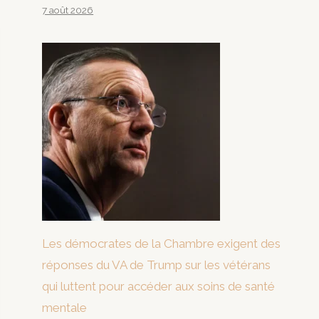
7 août 2026
Les démocrates de la Chambre exigent des
réponses du VA de Trump sur les vétérans
qui luttent pour accéder aux soins de santé
mentale