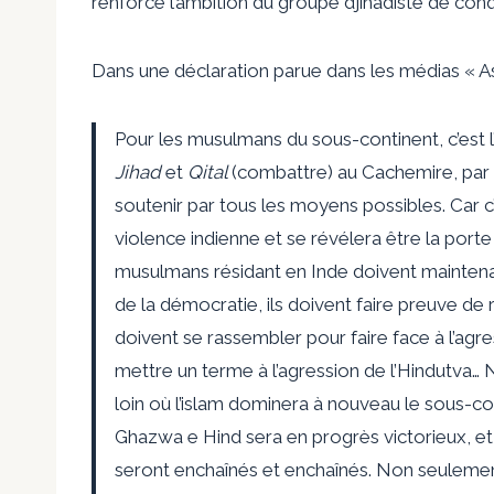
renforce l’ambition du groupe djihadiste de conqu
Dans une déclaration parue dans les médias « As
Pour les musulmans du sous-continent, c’est 
Jihad
et
Qital
(combattre) au Cachemire, par l
soutenir par tous les moyens possibles. Car 
violence indienne et se révélera être la porte
musulmans résidant en Inde doivent maintenant
de la démocratie, ils doivent faire preuve de r
doivent se rassembler pour faire face à l’agre
mettre un terme à l’agression de l’Hindutva… N
loin où l’islam dominera à nouveau le sous-c
Ghazwa e Hind sera en progrès victorieux, et 
seront enchaînés et enchaînés. Non seulement 