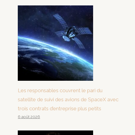
Les responsables couvrent le pari du
satellite de suivi des avions de SpaceX avec
trois contrats d’entreprise plus petits
6 août 2026