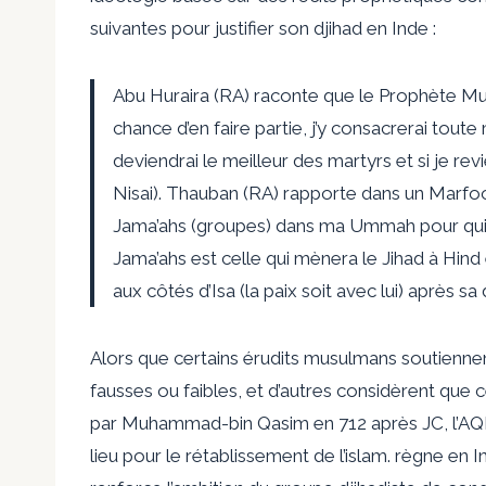
suivantes pour justifier son djihad en Inde :
Abu Huraira (RA) raconte que le Prophète Muh
chance d’en faire partie, j’y consacrerai toute 
deviendrai le meilleur des martyrs et si je revi
Nisai). Thauban (RA) rapporte dans un Marfoo’ 
Jama’ahs (groupes) dans ma Ummah pour qui Al
Jama’ahs est celle qui mènera le Jihad à Hind
aux côtés d’Isa (la paix soit avec lui) après s
Alors que certains érudits musulmans soutienn
fausses ou faibles, et d’autres considèrent que c
par Muhammad-bin Qasim en 712 après JC, l’AQI
lieu pour le rétablissement de l’islam. règne e