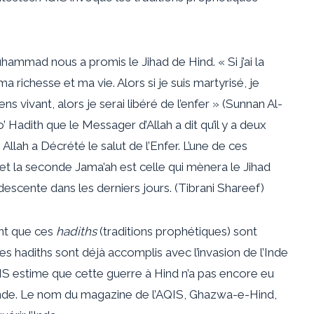
ammad nous a promis le Jihad de Hind. « Si j’ai la
ma richesse et ma vie. Alors si je suis martyrisé, je
ens vivant, alors je serai libéré de l’enfer » (Sunnan Al-
Hadith que le Messager d’Allah a dit qu’il y a deux
lah a Décrété le salut de l’Enfer. L’une de ces
 et la seconde Jama’ah est celle qui mènera le Jihad
a descente dans les derniers jours. (Tibrani Shareef)
ent que ces
hadiths
(traditions prophétiques) sont
es hadiths sont déjà accomplis avec l’invasion de l’Inde
S estime que cette guerre à Hind n’a pas encore eu
n Inde. Le nom du magazine de l’AQIS, Ghazwa-e-Hind,