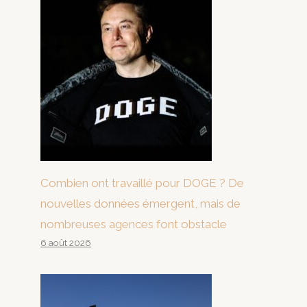
Combien ont travaillé pour DOGE ? De
nouvelles données émergent, mais de
nombreuses agences font obstacle
6 août 2026