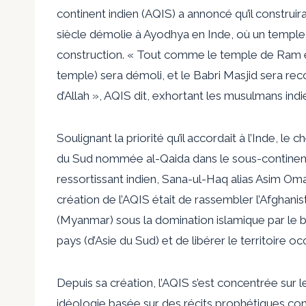
continent indien (AQIS) a annoncé qu’il construir
siècle démolie à Ayodhya en Inde, où un temple 
construction. « Tout comme le temple de Ram est 
temple) sera démoli, et le Babri Masjid sera rec
d’Allah », AQIS dit, exhortant les musulmans indie
Soulignant la priorité qu’il accordait à l’Inde, le
du Sud nommée al-Qaida dans le sous-continent 
ressortissant indien, Sana-ul-Haq alias Asim Oma
création de l’AQIS était de rassembler l’Afghanist
(Myanmar) sous la domination islamique par le biais
pays (d’Asie du Sud) et de libérer le territoire 
Depuis sa création, l’AQIS s’est concentrée sur l
idéologie basée sur des récits prophétiques con