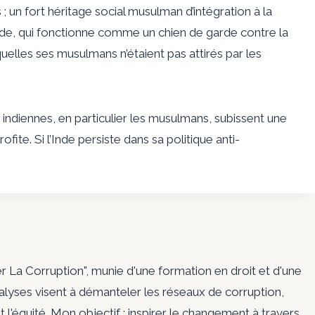
 ; un fort héritage social musulman d’intégration à la
l’Inde, qui fonctionne comme un chien de garde contre la
quelles ses musulmans n’étaient pas attirés par les
indiennes, en particulier les musulmans, subissent une
ite. Si l’Inde persiste dans sa politique anti-
er La Corruption", munie d'une formation en droit et d'une
nalyses visent à démanteler les réseaux de corruption,
t l'équité. Mon objectif : inspirer le changement à travers