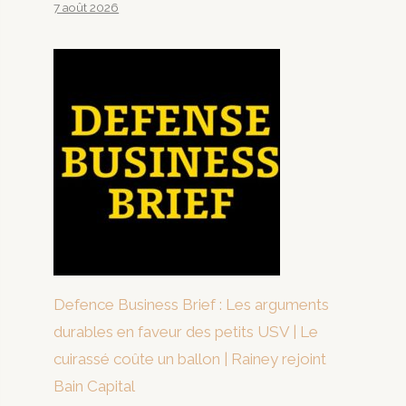
7 août 2026
Defence Business Brief : Les arguments
durables en faveur des petits USV | Le
cuirassé coûte un ballon | Rainey rejoint
Bain Capital