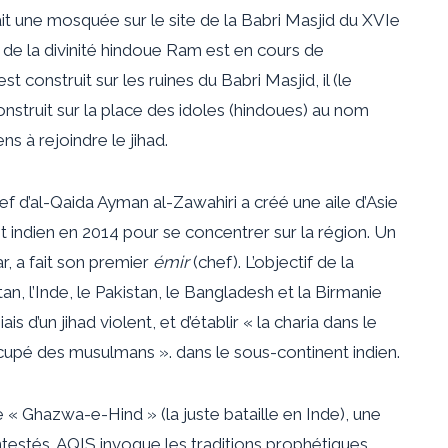
ait une mosquée sur le site de la Babri Masjid du XVIe
de la divinité hindoue Ram est en cours de
construit sur les ruines du Babri Masjid, il (le
onstruit sur la place des idoles (hindoues) au nom
ns à rejoindre le jihad.
 chef d’al-Qaida Ayman al-Zawahiri a créé une aile d’Asie
indien en 2014 pour se concentrer sur la région. Un
r, a fait son premier
émir
(chef). L’objectif de la
an, l’Inde, le Pakistan, le Bangladesh et la Birmanie
 d’un jihad violent, et d’établir « la charia dans le
occupé des musulmans ». dans le sous-continent indien.
e « Ghazwa-e-Hind » (la juste bataille en Inde), une
testés. AQIS invoque les traditions prophétiques