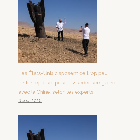
Les États-Unis disposent de trop peu
d’intercepteurs pour dissuader une guerre
avec la Chine, selon les experts
6 août 2026