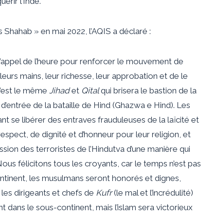
érir l’Inde.
 Shahab » en mai 2022, l’AQIS a déclaré :
l’appel de l’heure pour renforcer le mouvement de
eurs mains, leur richesse, leur approbation et de le
c’est le même
Jihad
et
Qital
qui brisera le bastion de la
 d’entrée de la bataille de Hind (Ghazwa e Hind). Les
 se libérer des entraves frauduleuses de la laïcité et
espect, de dignité et d’honneur pour leur religion, et
ssion des terroristes de l’Hindutva d’une manière qui
ous félicitons tous les croyants, car le temps n’est pas
ontinent, les musulmans seront honorés et dignes,
les dirigeants et chefs de
Kufr
(le mal et l’incrédulité)
dans le sous-continent, mais l’islam sera victorieux