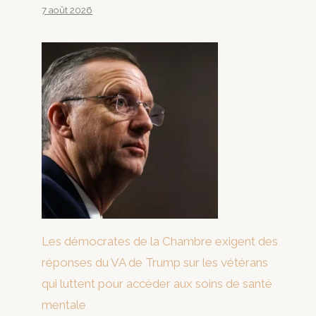
7 août 2026
Les démocrates de la Chambre exigent des
réponses du VA de Trump sur les vétérans
qui luttent pour accéder aux soins de santé
mentale