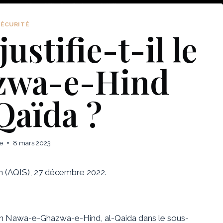
SÉCURITÉ
ustifie-t-il le
azwa-e-Hind
Qaïda ?
e
8 mars 2023
en (AQIS), 27 décembre 2022.
ion Nawa-e-Ghazwa-e-Hind, al-Qaida dans le sous-