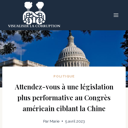
Skip
to
content
POLITIQUE
Attendez-vous à une législation
plus performative au Congrès
américain ciblant la Chine
Par
Marie
5 avril 2023