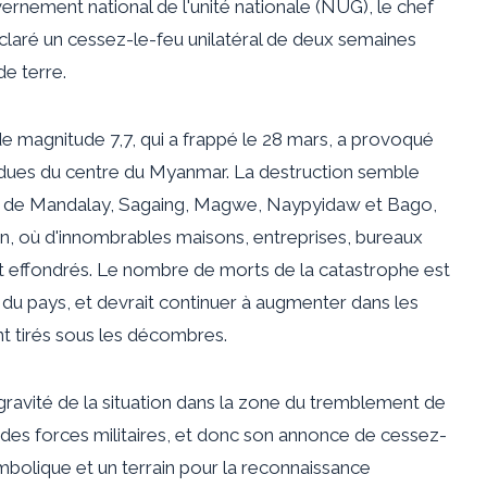
ernement national de l'unité nationale (NUG), le chef
 déclaré un cessez-le-feu unilatéral de deux semaines
e terre.
 magnitude 7,7, qui a frappé le 28 mars, a provoqué
ndues du centre du Myanmar. La destruction semble
ns de Mandalay, Sagaing, Magwe, Naypyidaw et Bago,
han, où d'innombrables maisons, entreprises, bureaux
t effondrés. Le nombre de morts de la catastrophe est
e du pays, et devrait continuer à augmenter dans les
nt tirés sous les décombres.
 gravité de la situation dans la zone du tremblement de
es forces militaires, et donc son annonce de cessez-
olique et un terrain pour la reconnaissance