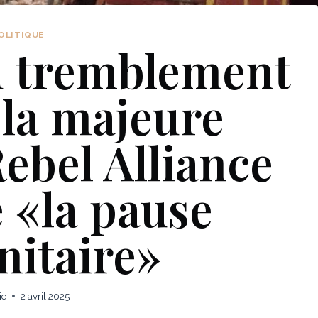
OLITIQUE
du tremblement
 la majeure
bel Alliance
 «la pause
itaire»
ie
2 avril 2025