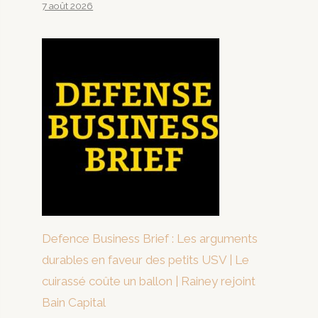
7 août 2026
Defence Business Brief : Les arguments
durables en faveur des petits USV | Le
cuirassé coûte un ballon | Rainey rejoint
Bain Capital