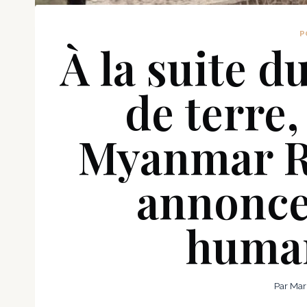
P
À la suite 
de terre,
Myanmar Re
annonce
human
Par
Mar