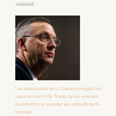
7 août 2026
Les démocrates de la Chambre exigent des
réponses du VA de Trump sur les vétérans
qui luttent pour accéder aux soins de santé
mentale