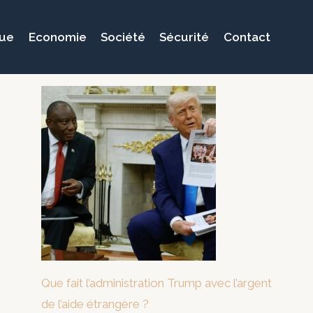
que
Economie
Société
Sécurité
Contact
Que fait l’administration Trump avec l’argent
de l’aide étrangère ?