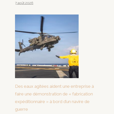
7 août 2026
Des eaux agitées aident une entreprise à
faire une démonstration de « fabrication
expéditionnaire » à bord d’un navire de
guerre