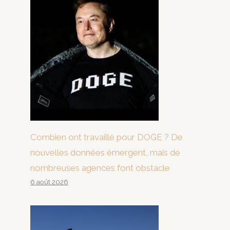
Combien ont travaillé pour DOGE ? De
nouvelles données émergent, mais de
nombreuses agences font obstacle
6 août 2026