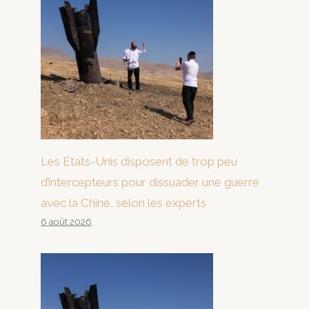
Les États-Unis disposent de trop peu
d’intercepteurs pour dissuader une guerre
avec la Chine, selon les experts
6 août 2026