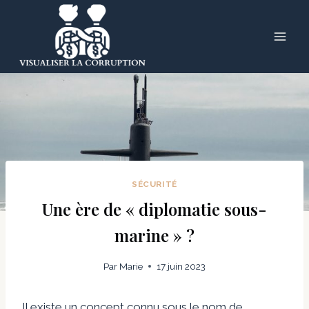
Skip
to
content
SÉCURITÉ
Une ère de « diplomatie sous-
marine » ?
Par
Marie
17 juin 2023
Il existe un concept connu sous le nom de