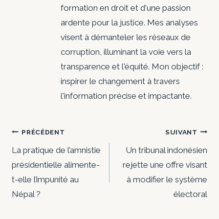
formation en droit et d'une passion
ardente pour la justice. Mes analyses
visent à démanteler les réseaux de
corruption, illuminant la voie vers la
transparence et l'équité. Mon objectif :
inspirer le changement à travers
l'information précise et impactante.
Navigation
PRÉCÉDENT
SUIVANT
de
La pratique de l’amnistie
Un tribunal indonésien
présidentielle alimente-
rejette une offre visant
l’article
t-elle l’impunité au
à modifier le système
Népal ?
électoral