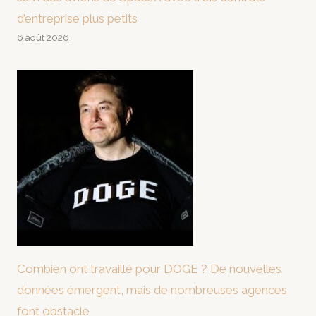
d’entreprise plus petits
6 août 2026
Combien ont travaillé pour DOGE ? De nouvelles
données émergent, mais de nombreuses agences
font obstacle