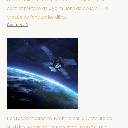
contrat militaire de 450 millions de dollars ? Le
procès de l’entreprise dit oui
6 août 2026
Les responsables couvrent le pari du satellite de
suivi des avions de SpaceX avec trois contrats