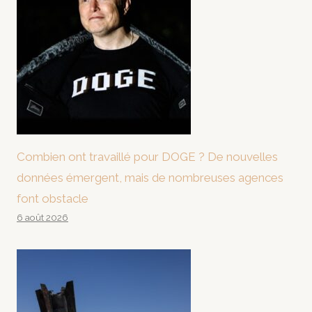
Combien ont travaillé pour DOGE ? De nouvelles
données émergent, mais de nombreuses agences
font obstacle
6 août 2026