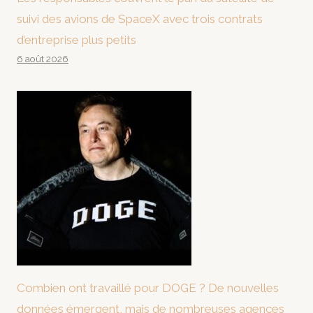
suivi des avions de SpaceX avec trois contrats
d’entreprise plus petits
6 août 2026
Combien ont travaillé pour DOGE ? De nouvelles
données émergent, mais de nombreuses agences