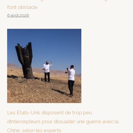
font obstacle
6 août 2026
Les États-Unis disposent de trop peu
d’intercepteurs pour dissuader une guerre avec la
Chine, selon les experts