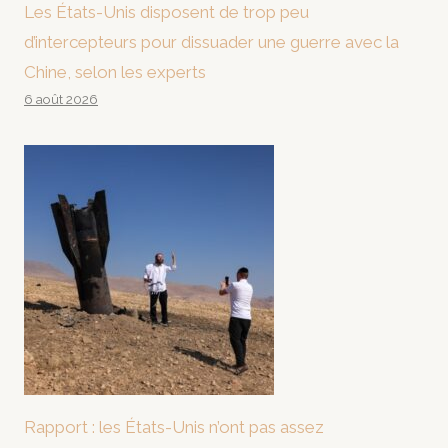
Les États-Unis disposent de trop peu
d’intercepteurs pour dissuader une guerre avec la
Chine, selon les experts
6 août 2026
Rapport : les États-Unis n’ont pas assez