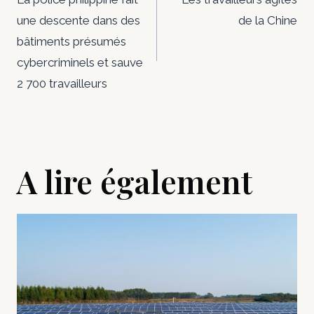
de
une descente dans des
de la Chine
l’article
bâtiments présumés
cybercriminels et sauve
2 700 travailleurs
A lire également