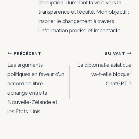
corruption, illuminant la voie vers la
transparence et l'équité. Mon objectif :
inspirer le changement à travers
l'information précise et impactante.
Navigation
PRÉCÉDENT
SUIVANT
de
Les arguments
La diplomatie asiatique
politiques en faveur d’un
va-t-elle bloquer
l’article
accord de libre-
ChatGPT ?
échange entre la
Nouvelle-Zélande et
les États-Unis