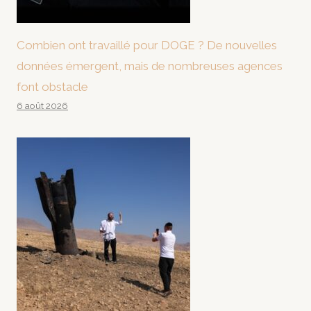
Combien ont travaillé pour DOGE ? De nouvelles
données émergent, mais de nombreuses agences
font obstacle
6 août 2026