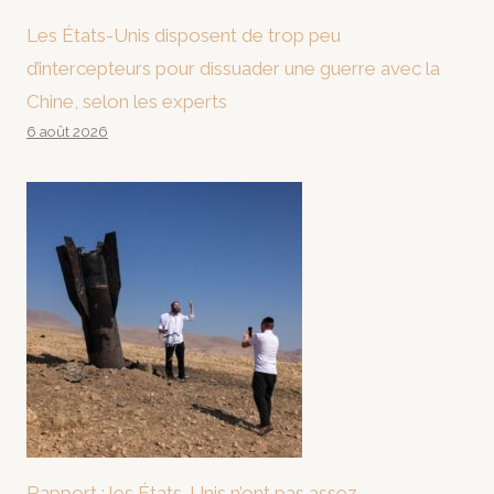
Les États-Unis disposent de trop peu
d’intercepteurs pour dissuader une guerre avec la
Chine, selon les experts
6 août 2026
Rapport : les États-Unis n’ont pas assez