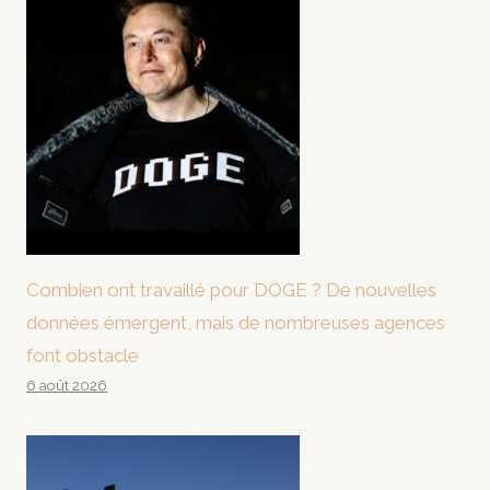
Combien ont travaillé pour DOGE ? De nouvelles
données émergent, mais de nombreuses agences
font obstacle
6 août 2026