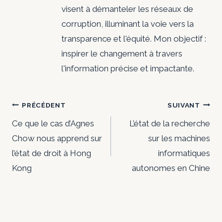
visent à démanteler les réseaux de
corruption, illuminant la voie vers la
transparence et l'équité. Mon objectif :
inspirer le changement à travers
l'information précise et impactante.
Navigation
PRÉCÉDENT
SUIVANT
de
Ce que le cas d’Agnes
L’état de la recherche
Chow nous apprend sur
sur les machines
l’article
l’état de droit à Hong
informatiques
Kong
autonomes en Chine