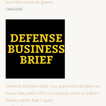
bord d’un navire de guerre
7 août 2026
Defence Business Brief : Les arguments durables en
faveur des petits USV | Le cuirassé coûte un ballon |
Rainey rejoint Bain Capital