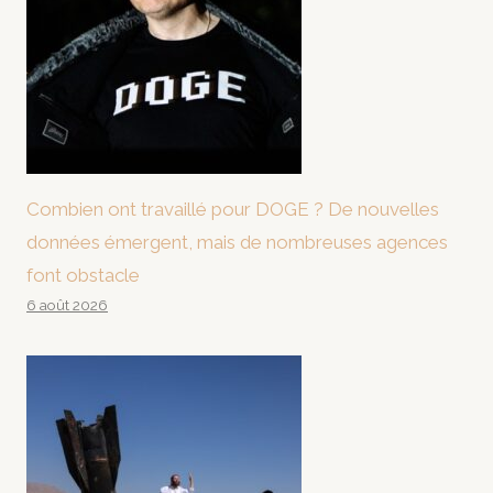
Combien ont travaillé pour DOGE ? De nouvelles
données émergent, mais de nombreuses agences
font obstacle
6 août 2026