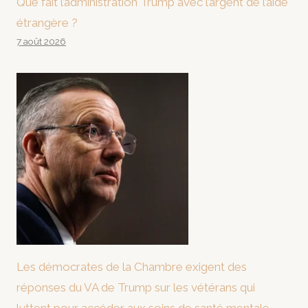
Que fait l’administration Trump avec l’argent de l’aide
étrangère ?
7 août 2026
Les démocrates de la Chambre exigent des
réponses du VA de Trump sur les vétérans qui