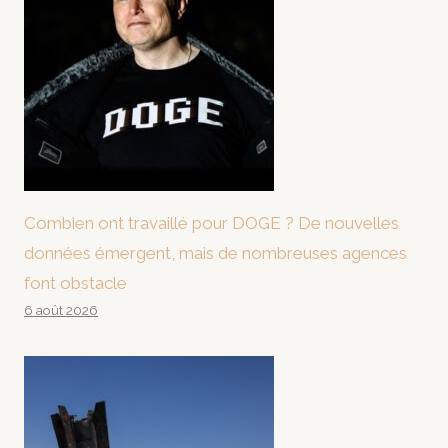
Combien ont travaillé pour DOGE ? De nouvelles
données émergent, mais de nombreuses agences
font obstacle
6 août 2026