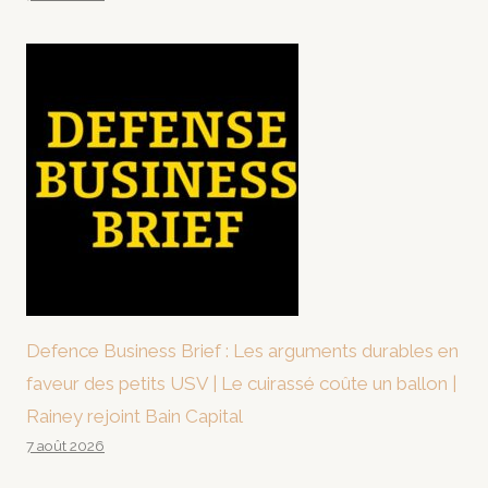
Defence Business Brief : Les arguments durables en
faveur des petits USV | Le cuirassé coûte un ballon |
Rainey rejoint Bain Capital
7 août 2026