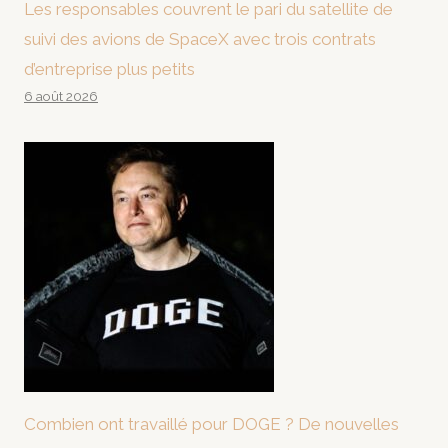
Les responsables couvrent le pari du satellite de
suivi des avions de SpaceX avec trois contrats
d’entreprise plus petits
6 août 2026
Combien ont travaillé pour DOGE ? De nouvelles