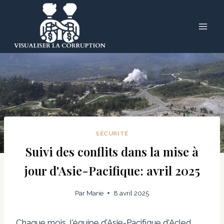
Skip
to
content
SÉCURITÉ
Suivi des conflits dans la mise à
jour d'Asie-Pacifique: avril 2025
Par
Marie
8 avril 2025
Chaque mois, l'équipe d'Asie-Pacifique d'Acled