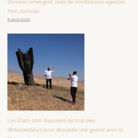
données émergent, mais de nombreuses agences
font obstacle
6 août 2026
Les États-Unis disposent de trop peu
d’intercepteurs pour dissuader une guerre avec la