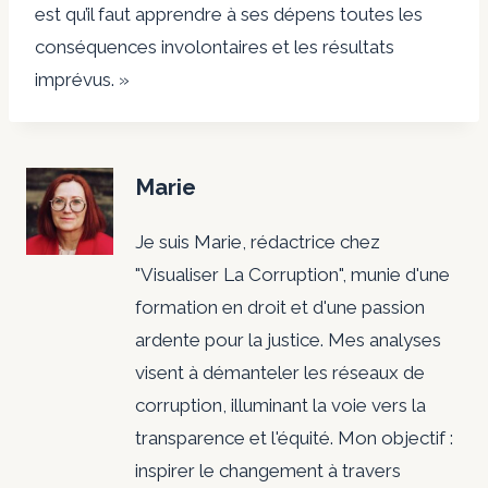
est qu’il faut apprendre à ses dépens toutes les
conséquences involontaires et les résultats
imprévus. »
C
o
Marie
r
Je suis Marie, rédactrice chez
r
"Visualiser La Corruption", munie d'une
e
formation en droit et d'une passion
ardente pour la justice. Mes analyses
c
visent à démanteler les réseaux de
t
corruption, illuminant la voie vers la
transparence et l'équité. Mon objectif :
i
inspirer le changement à travers