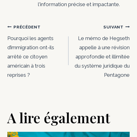
o
l'information précise et impactante.
n
Navigation
PRÉCÉDENT
SUIVANT
s
de
Pourquoi les agents
Le mémo de Hegseth
d’immigration ont-ils
appelle à une révision
l’article
arrêté ce citoyen
approfondie et illimitée
américain à trois
du système juridique du
reprises ?
Pentagone
A lire également