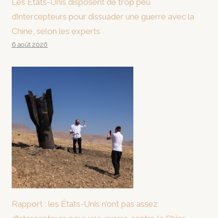
Les États-Unis disposent de trop peu
d’intercepteurs pour dissuader une guerre avec la
Chine, selon les experts
6 août 2026
Rapport : les États-Unis n’ont pas assez