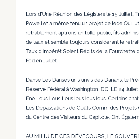
Lors d'Une Réunion des Législers le 15 Juillet, T
Powell et a même tenu un projet de lede Qu'il utili
rétrablement aptrons un tollé public, fils admin
de taux et semble toujours considérant le retrai
Taux d'Impérêt Soient Rédits de la Fourchette d
Fed en Juillet.
Danse Les Danses unis unvis des Danans, le Pré-
Réserve Fédéral à Washington, DC, LE 24 Juile
Ene Leus Leus Leus leus leus leus. Certains ana
Les Dépassations de Coûts Comm des Projets
du Centre des Visiteurs du Capitole, Ont Égal
AU MILIU DE CES DÉVECOURS, LE GOUVER