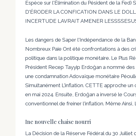
Espèce sur l'Élimination du Pésident de la
D'ÉRODER LA CONFICATION DANS LE DOLLAR 
INCERTUDE LAVRAIT AMENER LESSSSESUSU
Les dangers de Saper l'Indépendance de la Ban
Nombreux Paie Ont été confrontations à des cri
politique dans la politique monétaire. Le Plus R
Président Recep Tayyip Erdoğan a nommé des al
une condamnation Adovaïque monétaire Péoulle l
Simultanément L'inflation. CETTE approche un co
en mai 2024. Ensuite, Erdoğan a inversé le Cours
conventionnel de freiner l'inflation. Même Ainsi, 
Ine nouvelle chaise nourri
La Décision de la Réserve Fédéral du 30 Juillet 