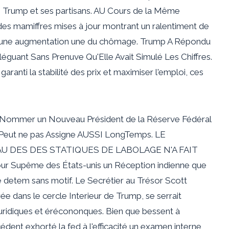
Trump et ses partisans. AU Cours de la Même
 des mamiffres mises à jour montrant un ralentiment de
et une augmentation une du chômage. Trump A Répondu
lléguant Sans Prenuve Qu'Elle Avait Simulé Les Chiffres.
anti la stabilité des prix et maximiser l'emploi, ces
 de Nommer un Nouveau Président de la Réserve Fédéral
il Peut ne pas Assigne AUSSI LongTemps. LE
 DES DES STATIQUES DE LABOLAGE N'A FAIT
ur Supême des États-unis un Réception indienne que
e detem sans motif. Le Secrétier au Trésor Scott
 dans le cercle Interieur de Trump, se serrait
juridiques et érécononques. Bien que bessent à
cédent exhorté la fed à l'efficacité un examen interne