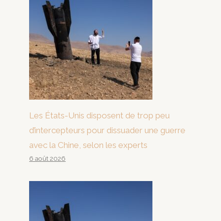
Les États-Unis disposent de trop peu
d’intercepteurs pour dissuader une guerre
avec la Chine, selon les experts
6 août 2026