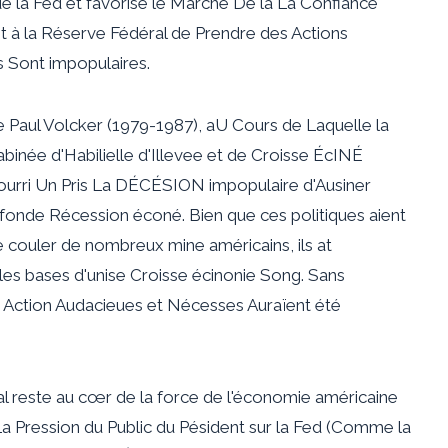
de la Fed et favorise le Marché De la La Confiance
 à la Réserve Fédéral de Prendre des Actions
Sont impopulaires.
e Paul Volcker (1979-1987), aU Cours de Laquelle la
inée d'Habilielle d'Illevee et de Croisse ÉcINÉ
 Nourri Un Pris La DÉCÉSION impopulaire d'Ausiner
fonde Récession éconé. Bien que ces politiques aient
rme couler de nombreux mine américains, ils at
é les bases d'unise Croisse écinonie Song. Sans
 Action Audacieues et Nécesses Auraïent été
al reste au cœr de la force de l'économie américaine
 La Pression du Public du Pésident sur la Fed (Comme la