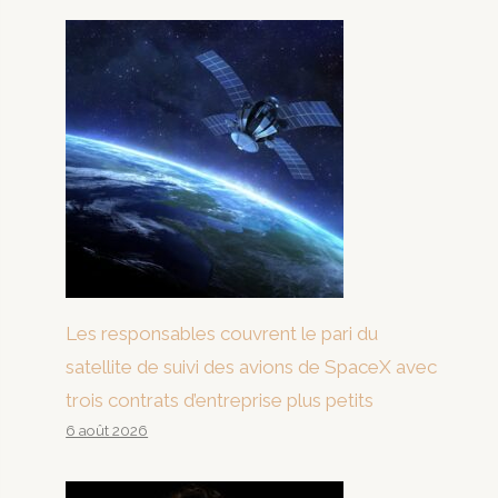
Les responsables couvrent le pari du
satellite de suivi des avions de SpaceX avec
trois contrats d’entreprise plus petits
6 août 2026