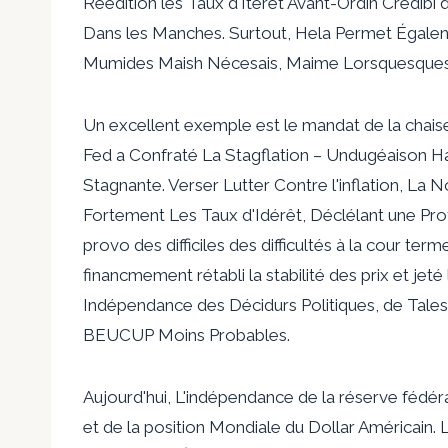
Réédition les Taux d'Itérêt Avant-Ordin Crédibi 
Dans les Manches. Surtout, Hela Permet Égalent
Mumides Maish Nécesais, Maime Lorsquesques 
Un excellent exemple est le mandat de la chais
Fed a Confraté La Stagflation – Undugéaison Hab
Stagnante. Verser Lutter Contre l'inflation, La
Fortement Les Taux d'Idérêt, Déclélant une Pro
provo des difficiles des difficultés à la cour te
financmement rétabli la stabilité des prix et jet
Indépendance des Décidurs Politiques, de Tales
BEUCUP Moins Probables.
Aujourd'hui, L'indépendance de la réserve fédér
et de la position Mondiale du Dollar Américain.