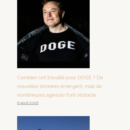
Combien ont travaillé pour DOGE ? De
nouvelles données émergent, mais de
nombreuses agences font obstacle
6 août 2026