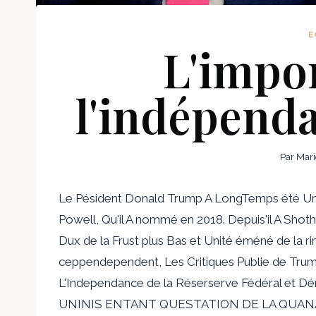
E
L'impo
l'indépenda
Par
Mari
Le Pésident Donald Trump A LongTemps été Unit
Powell, Qu'il A nommé en 2018. Depuis'il A Sh
Dux de la Frust plus Bas et Unité éméné de la r
ceppendependent, Les Critiques Publie de Tr
L'Independance de la Réserserve Fédéral et D
UNINIS ENTANT QUESTATION DE LA QUANA