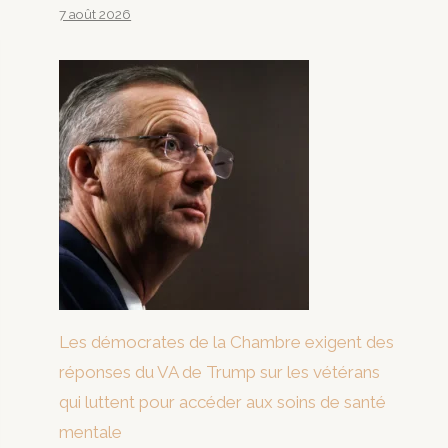
7 août 2026
Les démocrates de la Chambre exigent des
réponses du VA de Trump sur les vétérans
qui luttent pour accéder aux soins de santé
mentale