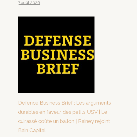
7 août 2026
Defence Business Brief : Les arguments
durables en faveur des petits USV | Le
cuirassé coûte un ballon | Rainey rejoint
Bain Capital