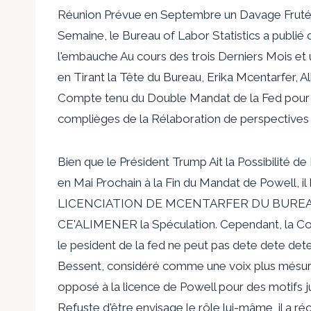
Réunion Prévue en Septembre un Davage Fruté 
Semaine, le Bureau of Labor Statistics a publié
l'embauche Au cours des trois Derniers Mois 
en Tirant la Tête du Bureau, Erika Mcentarfer, A
Compte tenu du Double Mandat de la Fed pour gar
complièges de la Rélaboration de perspectives
Bien que le Président Trump Ait la Possibilité
en Mai Prochain à la Fin du Mandat de Powell, 
LICENCIATION DE MCENTARFER DU BUREAU
CE'ALIMENER la Spéculation. Cependant, la Co
le pesident de la fed ne peut pas dete dete det
Bessent, considéré comme une voix plus mésurée
opposé à la licence de Powell pour des motifs 
Refuste d'être envisage le rôle lui-mâme, il a ré