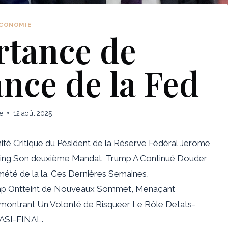
CONOMIE
rtance de
nce de la Fed
e
12 août 2025
é Critique du Pésident de la Réserve Fédéral Jerome
othing Son deuxième Mandat, Trump A Continué Douder
imété de la la. Ces Dernières Semaines,
ump Ontteint de Nouveaux Sommet, Menaçant
émontrant Un Volonté de Risqueer Le Rôle Detats-
SI-FINAL.