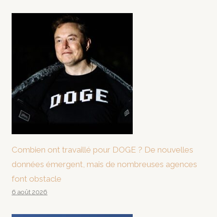
Combien ont travaillé pour DOGE ? De nouvelles
données émergent, mais de nombreuses agences
font obstacle
6 août 2026