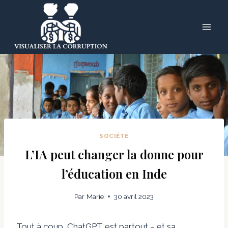
Skip
to
content
SOCIÉTÉ
L’IA peut changer la donne pour
l’éducation en Inde
Par
Marie
30 avril 2023
Tout à coup, ChatGPT est partout – et sa