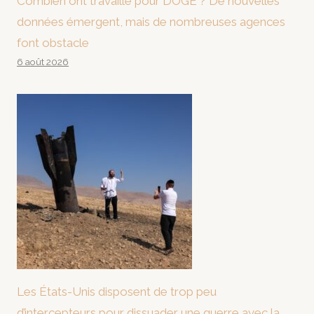
Combien ont travaillé pour DOGE ? De nouvelles
données émergent, mais de nombreuses agences
font obstacle
6 août 2026
Les États-Unis disposent de trop peu
d’intercepteurs pour dissuader une guerre avec la