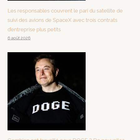
Les responsables couvrent le pari du satellite de
suivi des avions de SpaceX avec trois contrats
d’entreprise plus petits
6 août 2026