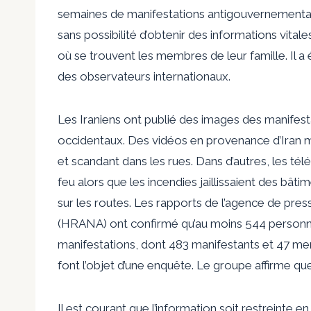
semaines de manifestations antigouvernementales
sans possibilité d’obtenir des informations vitale
où se trouvent les membres de leur famille. Il a
des observateurs internationaux.
Les Iraniens ont publié des images des manifesta
occidentaux. Des vidéos en provenance d’Iran 
et scandant dans les rues. Dans d’autres, les tél
feu alors que les incendies jaillissaient des bâ
sur les routes. Les rapports de l’agence de pr
(HRANA) ont confirmé qu’au moins 544 personnes
manifestations, dont 483 manifestants et 47 me
font l’objet d’une enquête. Le groupe affirme q
Il est courant que l’information soit restreinte e