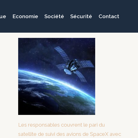
que
Economie
Société
Sécurité
Contact
Les responsables couvrent le pari du
satellite de suivi des avions de SpaceX avec