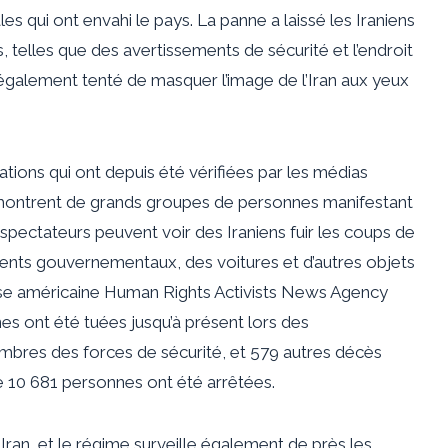
 qui ont envahi le pays. La panne a laissé les Iraniens
s, telles que des avertissements de sécurité et l’endroit
 également tenté de masquer l’image de l’Iran aux yeux
tions qui ont depuis été vérifiées par les médias
montrent de grands groupes de personnes manifestant
éspectateurs peuvent voir des Iraniens fuir les coups de
timents gouvernementaux, des voitures et d’autres objets
esse américaine Human Rights Activists News Agency
 ont été tuées jusqu’à présent lors des
mbres des forces de sécurité, et 579 autres décès
ue 10 681 personnes ont été arrêtées.
n Iran, et le régime surveille également de près les