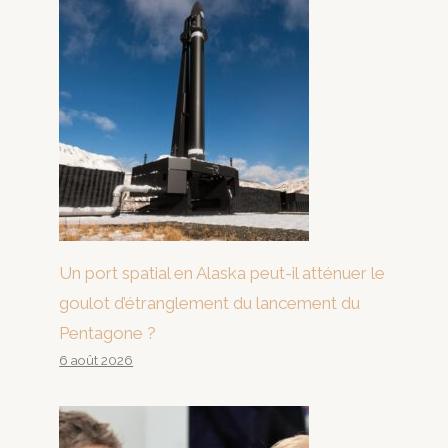
Un port spatial en Alaska peut-il atténuer le
goulot d’étranglement du lancement du
Pentagone ?
6 août 2026