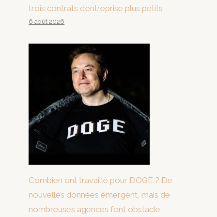
trois contrats d’entreprise plus petits
6 août 2026
Combien ont travaillé pour DOGE ? De
nouvelles données émergent, mais de
nombreuses agences font obstacle