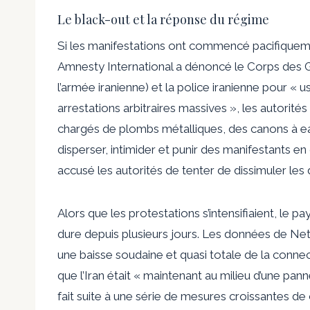
Le black-out et la réponse du régime
Si les manifestations ont commencé pacifiquemen
Amnesty International a dénoncé le Corps des G
l’armée iranienne) et la police iranienne pour « u
arrestations arbitraires massives », les autorité
chargés de plombs métalliques, des canons à e
disperser, intimider et punir des manifestants e
accusé les autorités de tenter de dissimuler les
Alors que les protestations s’intensifiaient, le p
dure depuis plusieurs jours. Les données de Net
une baisse soudaine et quasi totale de la connect
que l’Iran était « maintenant au milieu d’une pann
fait suite à une série de mesures croissantes de