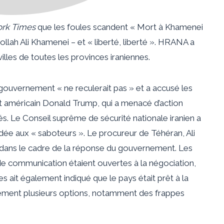
rk Times
que les foules scandent « Mort à Khamenei
ollah Ali Khamenei – et « liberté, liberté ». HRANA a
illes de toutes les provinces iraniennes.
 gouvernement « ne reculerait pas » et a accusé les
nt américain Donald Trump, qui a menacé d’action
és. Le Conseil suprême de sécurité nationale iranien a
dée aux « saboteurs ». Le procureur de Téhéran, Ali
t dans le cadre de la réponse du gouvernement. Les
s de communication étaient ouvertes à la négociation,
es ait également indiqué que le pays était prêt à la
llement plusieurs options, notamment des frappes