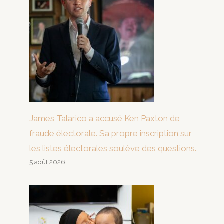
James Talarico a accusé Ken Paxton de
fraude électorale. Sa propre inscription sur
les listes électorales soulève des questions.
5 août 2026