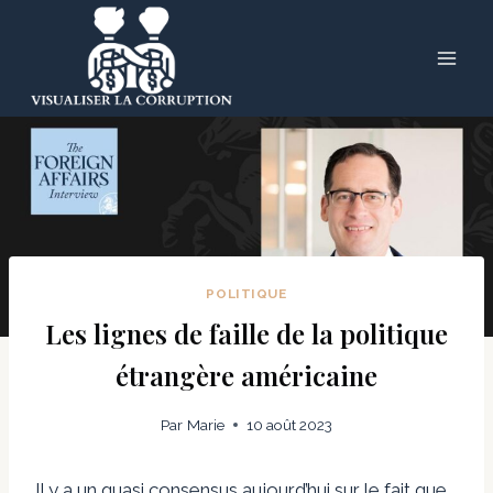
Skip
to
content
POLITIQUE
Les lignes de faille de la politique
étrangère américaine
Par
Marie
10 août 2023
Il y a un quasi consensus aujourd’hui sur le fait que