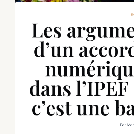
E
Les argume
d’un accor
numériqu
dans l’IPEF
c’est une bat
Par
Mar