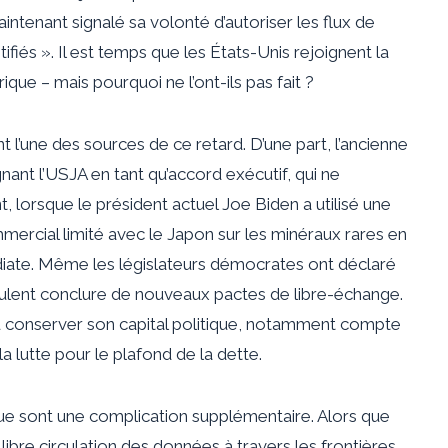
ntenant signalé sa volonté d’autoriser les flux de
ifiés ». Il est temps que les États-Unis rejoignent la
ue – mais pourquoi ne l’ont-ils pas fait ?
t l’une des sources de ce retard. D’une part, l’ancienne
ant l’USJA en tant qu’accord exécutif, qui ne
, lorsque le président actuel Joe Biden a utilisé une
ercial limité avec le Japon sur les minéraux rares en
édiate. Même les législateurs démocrates ont déclaré
 veulent conclure de nouveaux pactes de libre-échange.
lu conserver son capital politique, notamment compte
 lutte pour le plafond de la dette.
ue sont une complication supplémentaire. Alors que
libre circulation des données à travers les frontières,