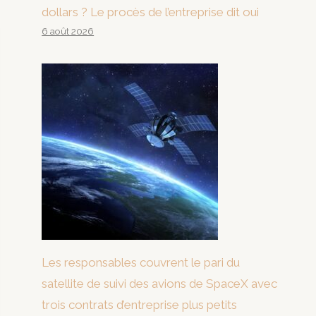
dollars ? Le procès de l’entreprise dit oui
6 août 2026
Les responsables couvrent le pari du
satellite de suivi des avions de SpaceX avec
trois contrats d’entreprise plus petits