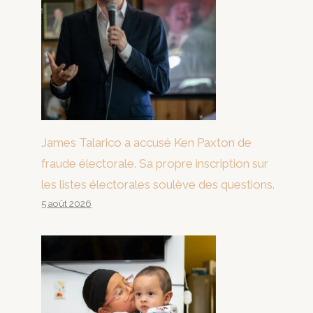
James Talarico a accusé Ken Paxton de
fraude électorale. Sa propre inscription sur
les listes électorales soulève des questions.
5 août 2026