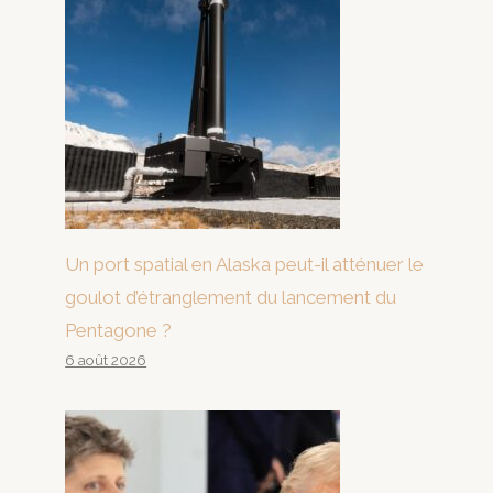
Un port spatial en Alaska peut-il atténuer le
goulot d’étranglement du lancement du
Pentagone ?
6 août 2026