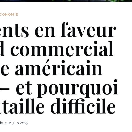
CONOMIE
nts en faveur
d commercial
e américain
 – et pourquoi
aille difficile
ie
6 juin 2023