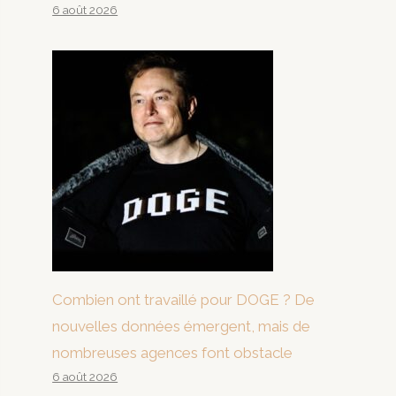
6 août 2026
Combien ont travaillé pour DOGE ? De
nouvelles données émergent, mais de
nombreuses agences font obstacle
6 août 2026