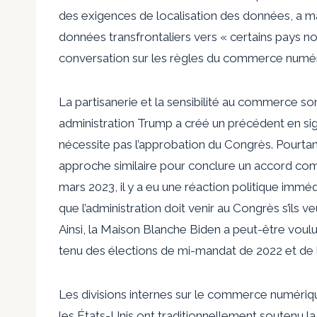
des exigences de localisation des données, a mai
données transfrontaliers vers « certains pays not
conversation sur les règles du commerce numériq
La partisanerie et la sensibilité au commerce son
administration Trump a créé un précédent en sign
nécessite pas l’approbation du Congrès. Pourtant
approche similaire pour conclure un accord comm
mars 2023, il y a eu une réaction politique imm
que l’administration doit venir au Congrès s’ils
Ainsi, la Maison Blanche Biden a peut-être vou
tenu des élections de mi-mandat de 2022 et de la
Les divisions internes sur le commerce numériq
les États-Unis ont traditionnellement soutenu la 