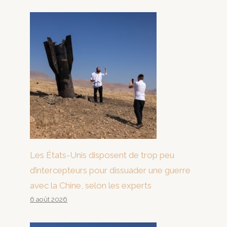
Les États-Unis disposent de trop peu
d’intercepteurs pour dissuader une guerre
avec la Chine, selon les experts
6 août 2026