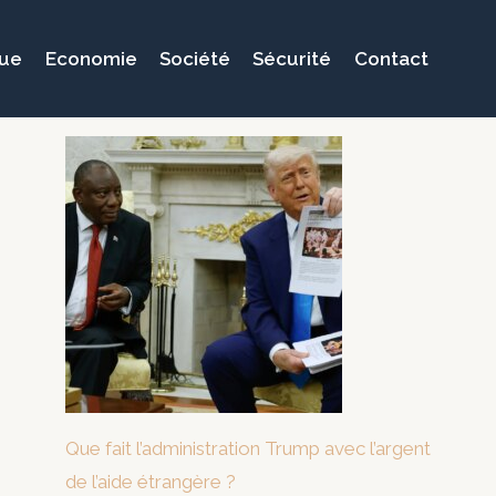
que
Economie
Société
Sécurité
Contact
Que fait l’administration Trump avec l’argent
de l’aide étrangère ?