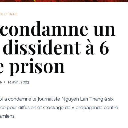
OLITIQUE
 condamne un
 dissident à 6
e prison
e
14 avril 2023
anoï a condamné le journaliste Nguyen Lan Thang à six
ence pour diffusion et stockage de « propagande contre
namiens.