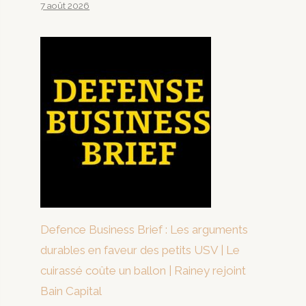
7 août 2026
Defence Business Brief : Les arguments
durables en faveur des petits USV | Le
cuirassé coûte un ballon | Rainey rejoint
Bain Capital