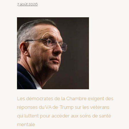
7 août 2026
Les démocrates de la Chambre exigent des
réponses du VA de Trump sur les vétérans
qui luttent pour accéder aux soins de santé
mentale