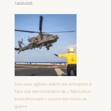
7 août 2026
Des eaux agitées aident une entreprise à
faire une démonstration de « fabrication
expéditionnaire » à bord d’un navire de
guerre