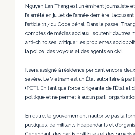
Nguyen Lan Thang est un éminent journaliste et 
l’a arrêté en juillet de l’année dernière, l’accusa
l’article 117 du Code pénal. Dans le passé, Than
comptes de médias sociaux ; soutenir d’autres m
anti-chinoises, critiquer les problèmes sociopol
la police, des voyous et des agents en civil.
Il sera assigné à résidence pendant encore deux 
sévère. Le Vietnam est un État autoritaire à par
(PCT). En tant que force dirigeante de l’État et
politique et ne permet à aucun parti, organisat
En outre, le gouvernement n’autorise pas la fo
publiques, de militants indépendants et d’organi
Cependant, des partis politiques et des organisat