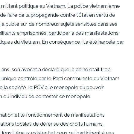
militant politique au Vietnam. La police vietnamienne
nt de faire de la propagande contre l’État en vertu de
g a publié sur de nombreux sujets sensibles dans ses
ilitants emprisonnés, participer à des manifestations
itiques du Vietnam. En conséquence, il a été harcelé par
ans, son avocat a déclaré que la peine était trop
ti unique contrôlé par le Parti communiste du Vietnam
 de la société, le PCV a le monopole du pouvoir
ion ou individu de contester ce monopole.
rmation et le fonctionnement de manifestations
sations locales de défense des droits humains.
ions illégaux existent et ceux qui participent à ces