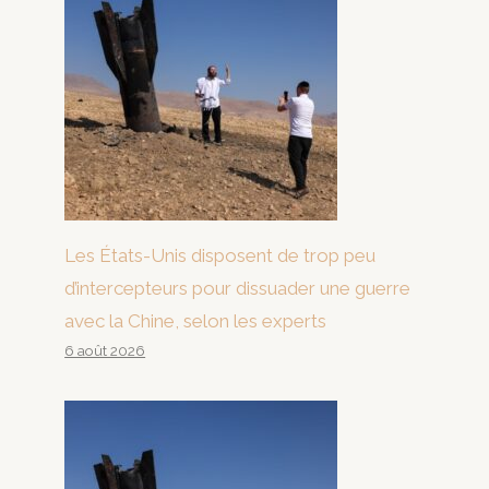
Les États-Unis disposent de trop peu
d’intercepteurs pour dissuader une guerre
avec la Chine, selon les experts
6 août 2026
Une ville de l'Uttar Pradesh
devient le dernier champ de
bataille de l'Hindutva en Inde