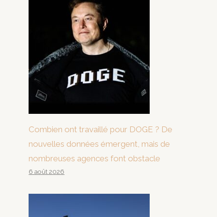
Combien ont travaillé pour DOGE ? De
nouvelles données émergent, mais de
nombreuses agences font obstacle
6 août 2026