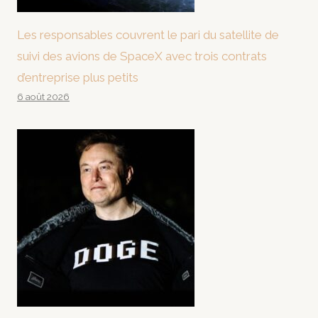
Les responsables couvrent le pari du satellite de
suivi des avions de SpaceX avec trois contrats
d’entreprise plus petits
6 août 2026