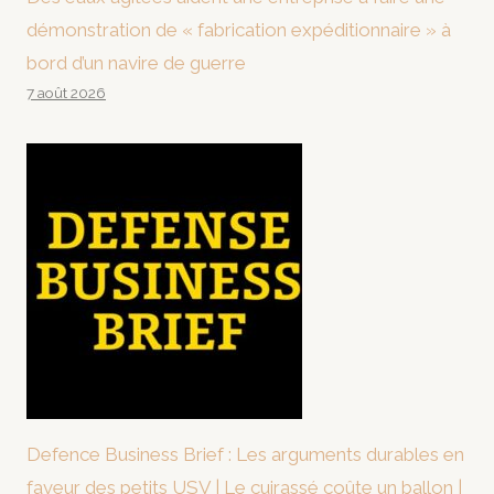
démonstration de « fabrication expéditionnaire » à
bord d’un navire de guerre
7 août 2026
Defence Business Brief : Les arguments durables en
faveur des petits USV | Le cuirassé coûte un ballon |