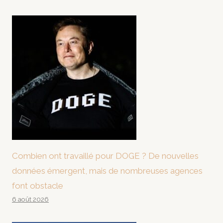
Combien ont travaillé pour DOGE ? De nouvelles
données émergent, mais de nombreuses agences
font obstacle
6 août 2026