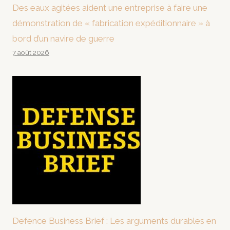
Des eaux agitées aident une entreprise à faire une
démonstration de « fabrication expéditionnaire » à
bord d’un navire de guerre
7 août 2026
Defence Business Brief : Les arguments durables en