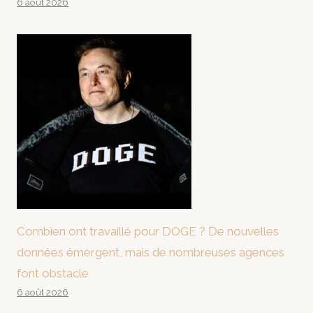
6 août 2026
Combien ont travaillé pour DOGE ? De nouvelles
données émergent, mais de nombreuses agences
font obstacle
6 août 2026