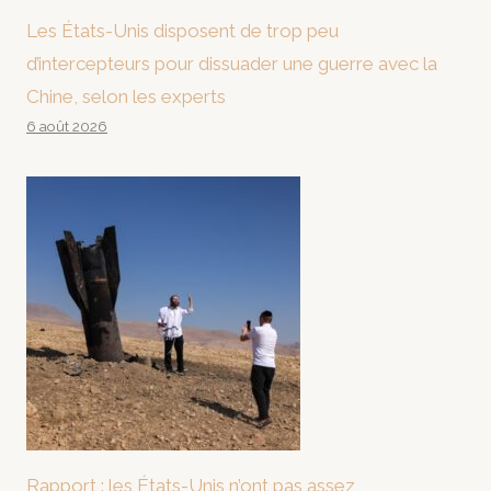
Les États-Unis disposent de trop peu
d’intercepteurs pour dissuader une guerre avec la
Chine, selon les experts
6 août 2026
Rapport : les États-Unis n’ont pas assez