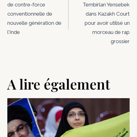
de contre-force
Tembirlan Yensebek
l’article
conventionnelle de
dans Kazakh Court
nouvelle génération de
pour avoir utilisé un
l'Inde
morceau de rap
grossier
A lire également