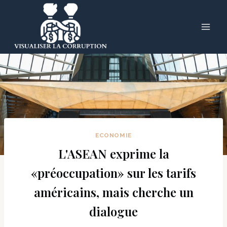
Skip
to
content
ECONOMIE
L'ASEAN exprime la
«préoccupation» sur les tarifs
américains, mais cherche un
dialogue