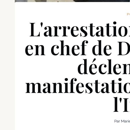
P
L'arrestati
en chef de D
décle
manifestati
l'
Par
Mari