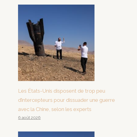
Les États-Unis disposent de trop peu
d’intercepteurs pour dissuader une guerre
avec la Chine, selon les experts
6 août 2026