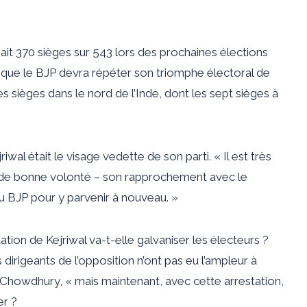
it 370 sièges sur 543 lors des prochaines élections
t que le BJP devra répéter son triomphe électoral de
s sièges dans le nord de l’Inde, dont les sept sièges à
al était le visage vedette de son parti. « Il est très
ve de bonne volonté – son rapprochement avec le
au BJP pour y parvenir à nouveau. »
tation de Kejriwal va-t-elle galvaniser les électeurs ?
irigeants de l’opposition n’ont pas eu l’ampleur à
ré Chowdhury, « mais maintenant, avec cette arrestation,
er ?