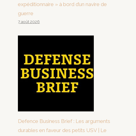
expéditionnaire » à bord d’un navire de
guerre
7 août 2026
Defence Business Brief : Les arguments
durables en faveur des petits USV | Le