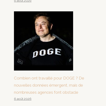
6 août 2026
Combien ont travaillé pour DOGE ? De
nouvelles données émergent, mais de
nombreuses agences font obstacle
6 août 2026