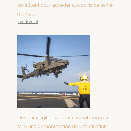
qui luttent pour accéder aux soins de santé
mentale
7 août 2026
Des eaux agitées aident une entreprise à
faire une démonstration de « fabrication