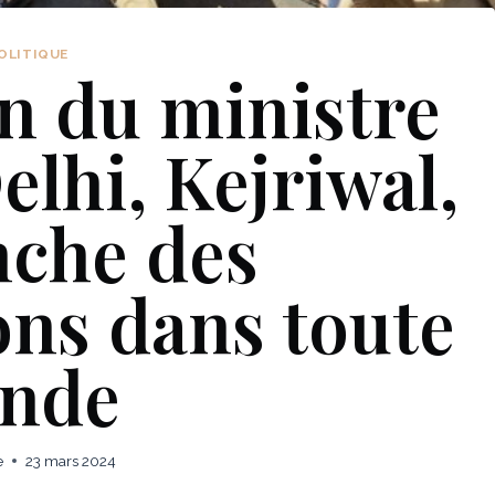
OLITIQUE
on du ministre
elhi, Kejriwal,
nche des
ons dans toute
Inde
e
23 mars 2024