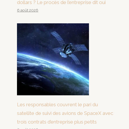
dollars ? Le procès de l’entreprise dit oui
6 août 2026
Les responsables couvrent le pari du
satellite de suivi des avions de SpaceX avec
trois contrats d’entreprise plus petits