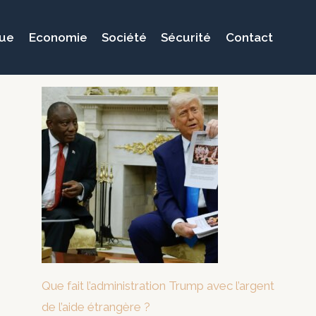
que
Economie
Société
Sécurité
Contact
Que fait l’administration Trump avec l’argent
de l’aide étrangère ?