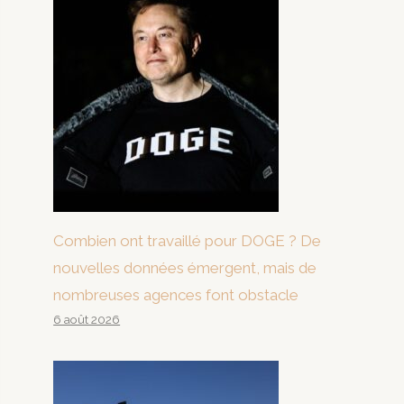
Combien ont travaillé pour DOGE ? De
nouvelles données émergent, mais de
nombreuses agences font obstacle
6 août 2026