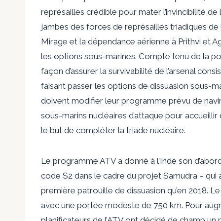
représailles crédible pour mater l’invincibilité 
jambes des forces de représailles triadiques de l’
Mirage et la dépendance aérienne à Prithvi et A
les options sous-marines. Compte tenu de la poss
façon d’assurer la survivabilité de l’arsenal consis
faisant passer les options de dissuasion sous-m
doivent modifier leur programme prévu de navir
sous-marins nucléaires d’attaque pour accueillir d
le but de compléter la triade nucléaire.
Le programme ATV a donné à l’Inde son
d’abor
code
S2 dans le cadre du projet Samudra – qui a
première patrouille de dissuasion qu’en 2018. L
avec une portée modeste de 750 km. Pour augme
planificateurs de l’ATV ont décidé de
champ
un m