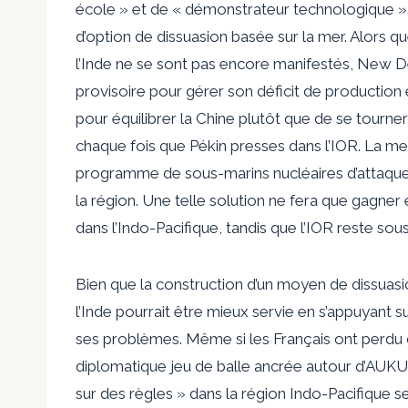
école » et de « démonstrateur technologique ». 
d’option de dissuasion basée sur la mer. Alors qu
l’Inde ne se sont pas encore manifestés, New De
provisoire pour gérer son déficit de production
pour équilibrer la Chine plutôt que de se tourne
chaque fois que Pékin presses dans l’IOR. La me
programme de sous-marins nucléaires d’attaque 
la région. Une telle solution ne fera que gagner
dans l’Indo-Pacifique, tandis que l’IOR reste sous
Bien que la construction d’un moyen de dissuasion
l’Inde pourrait être mieux servie en s’appuyant
ses problèmes. Même si les Français ont perdu 
diplomatique
jeu de balle
ancrée autour d’AUKUS,
sur des règles » dans la région Indo-Pacifique s