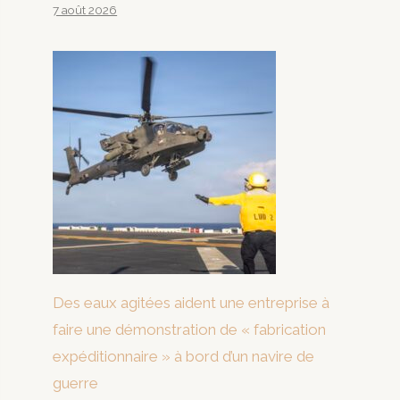
7 août 2026
Des eaux agitées aident une entreprise à
faire une démonstration de « fabrication
expéditionnaire » à bord d’un navire de
guerre