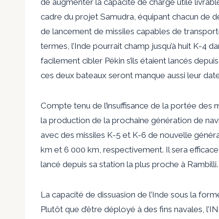
de
augmenter
la capacité de charge utile livrab
cadre du projet Samudra, équipant chacun de de
de lancement de missiles capables de transporte
termes, l’Inde pourrait
champ
jusqu’à huit K-4 da
facilement cibler Pékin s’ils étaient lancés depu
ces deux bateaux seront
manque aussi
leur date
Compte tenu de l’insuffisance de la portée des
la production de la prochaine génération de nav
avec des missiles K-5 et K-6 de nouvelle gén
km et 6 000 km, respectivement. Il sera efficac
lancé depuis sa station la plus proche à Rambilli.
La capacité de dissuasion de l’Inde sous la form
Plutôt que d’être déployé à des fins navales, l’I