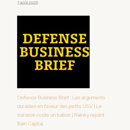
7 août 2026
Defence Business Brief : Les arguments
durables en faveur des petits USV | Le
cuirassé coûte un ballon | Rainey rejoint
Bain Capital