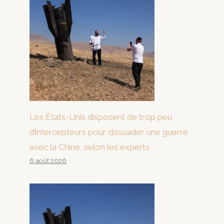
Les États-Unis disposent de trop peu
d’intercepteurs pour dissuader une guerre
avec la Chine, selon les experts
6 août 2026