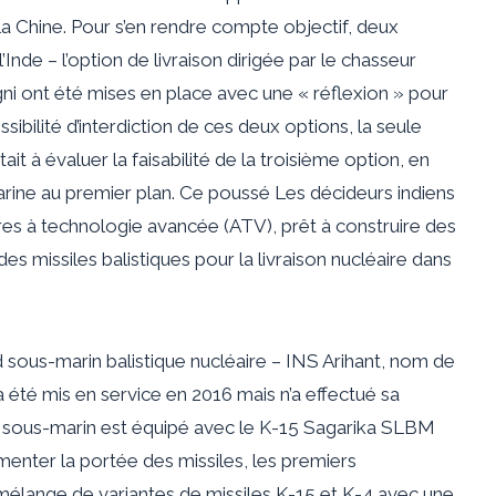
de la Chine. Pour s’en rendre compte
objectif
, deux
Inde – l’option de livraison dirigée par le chasseur
gni ont été mises en place avec une « réflexion » pour
ibilité d’interdiction de ces deux options, la seule
tait à évaluer la faisabilité de la troisième option, en
arine au premier plan. Ce
poussé
Les décideurs indiens
es à technologie avancée (ATV), prêt à construire des
es missiles balistiques pour la livraison nucléaire dans
d
sous-marin balistique nucléaire – INS Arihant,
nom de
 été mis en service en 2016 mais n’a effectué sa
e sous-marin est
équipé
avec le K-15 Sagarika SLBM
nter la portée des missiles, les premiers
élange de variantes de missiles K-15 et K-4 avec une