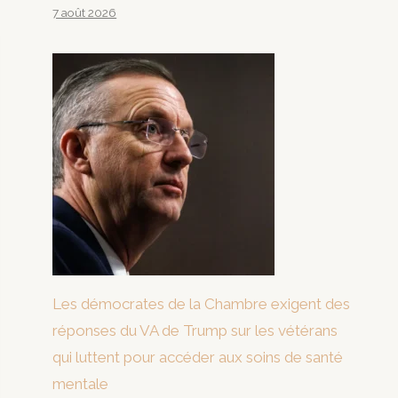
7 août 2026
Les démocrates de la Chambre exigent des
réponses du VA de Trump sur les vétérans
qui luttent pour accéder aux soins de santé
mentale