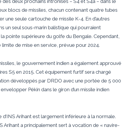
le des deux prochains intronisés – S4 et S4a – dans le
ux blocs de missiles, chacun contenant quatre tubes
r une seule cartouche de missile K-4. En d’autres
ns un seul sous-marin balistique qui pourraient
is la pointe supérieure du golfe du Bengale. Cependant,
 limite de mise en service, prévue pour 2024.
 missiles, le gouvernement indien a également approuvé
ires S5 en 2015. Cet équipement furtif sera
chargé
ération développés par DRDO avec une portée de 5 000
e
envelopper
Pékin dans le giron d’un missile indien
e d’INS Arihant est largement inférieure à la normale.
NS Arihant a principalement
sert
à vocation de « navire-