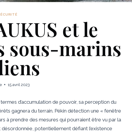
SÉCURITÉ
AUKUS et le
s sous-marins
diens
e
15 avril 2023
termes d’accumulation de pouvoir, sa perception du
êts gagnera du terrain. Pékin
détection
une « fenêtre
eurs à prendre des mesures qui pourraient être
vu
par la
ésordonnée, potentiellement défiant l’existence