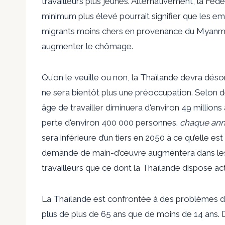
travailleurs plus jeunes. Alternativement, la Féd
minimum plus élevé pourrait signifier que les e
migrants moins chers en provenance du Myanmar
augmenter le chômage.
Qu’on le veuille ou non, la Thaïlande devra dés
ne sera bientôt plus une préoccupation. Selon d
âge de travailler diminuera d'environ 49 million
perte d'environ 400 000 personnes.
chaque an
sera inférieure d’un tiers en 2050 à ce qu’elle es
demande de main-d’œuvre augmentera dans les d
travailleurs que ce dont la Thaïlande dispose ac
La Thaïlande est confrontée à des problèmes dé
plus de plus de 65 ans que de moins de 14 ans. D’ic