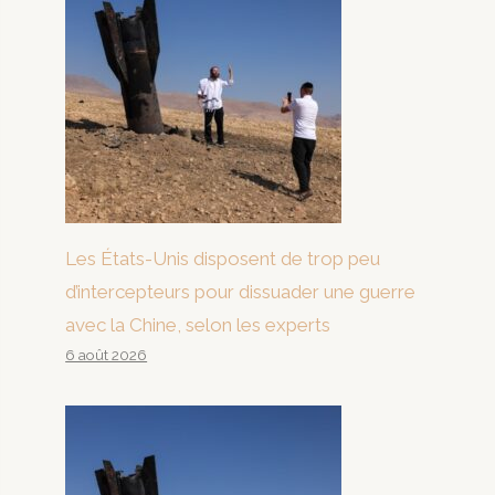
Les États-Unis disposent de trop peu
d’intercepteurs pour dissuader une guerre
avec la Chine, selon les experts
6 août 2026