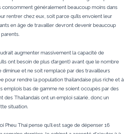
rants consomment généralement beaucoup moins dans
our rentrer chez eux, soit parce qu’ils envoient leur
issants en âge de travailler devront devenir beaucoup
 parents.
voudrait augmenter massivement la capacité de
’ils ont besoin de plus d’argent) avant que le nombre
e diminue et ne soit remplacé par des travailleurs
e pour rendre la population thaïlandaise plus riche et à
 des emplois bas de gamme ne soient occupés par des
 des Thaïlandais ont un emploi salarié, donc un
te situation.
i Pheu Thai pense qu'il est sage de dépenser 16
La semaine dernière, le cabinet a accepté d'ajouter 3,3