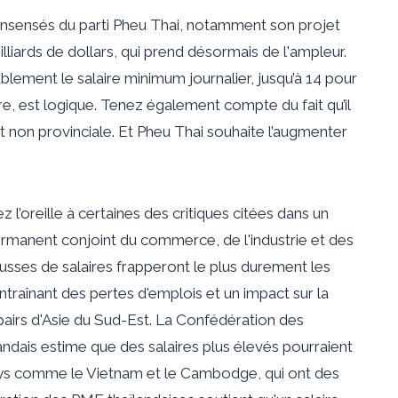
s insensés du parti Pheu Thai, notamment son projet
lliards de dollars, qui prend désormais de l'ampleur.
lement le salaire minimum journalier, jusqu’à 14 pour
bre, est logique. Tenez également compte du fait qu’il
et non provinciale. Et Pheu Thai souhaite l’augmenter
l’oreille à certaines des critiques citées dans un
permanent conjoint du commerce, de l'industrie et des
usses de salaires frapperont le plus durement les
ntraînant des pertes d'emplois et un impact sur la
pairs d'Asie du Sud-Est. La Confédération des
ndais estime que des salaires plus élevés pourraient
pays comme le Vietnam et le Cambodge, qui ont des