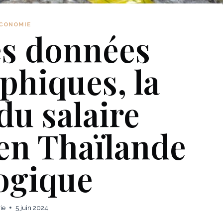
CONOMIE
es données
hiques, la
du salaire
n Thaïlande
logique
ie
5 juin 2024