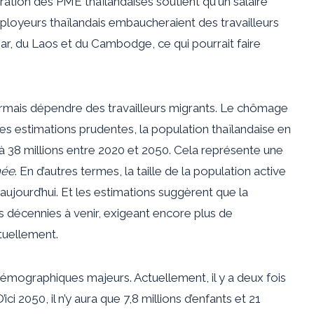
ération des PME thaïlandaises soutient qu'un salaire
mployeurs thaïlandais embaucheraient des travailleurs
, du Laos et du Cambodge, ce qui pourrait faire
ormais dépendre des travailleurs migrants. Le chômage
es estimations prudentes, la population thaïlandaise en
s à 38 millions entre 2020 et 2050. Cela représente une
née
. En d’autres termes, la taille de la population active
t aujourd’hui. Et les estimations suggèrent que la
écennies à venir, exigeant encore plus de
tuellement.
mographiques majeurs. Actuellement, il y a deux fois
i 2050, il n’y aura que 7,8 millions d’enfants et 21