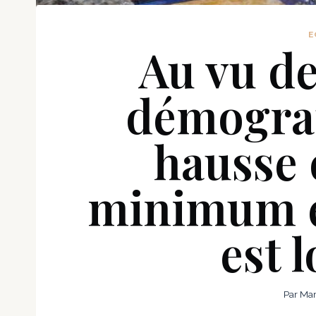
E
Au vu d
démograp
hausse 
minimum e
est 
Par
Mar