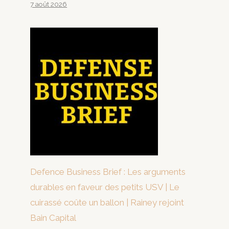
7 août 2026
Defence Business Brief : Les arguments
durables en faveur des petits USV | Le
cuirassé coûte un ballon | Rainey rejoint
Bain Capital