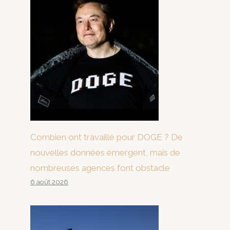
Combien ont travaillé pour DOGE ? De
nouvelles données émergent, mais de
nombreuses agences font obstacle
6 août 2026