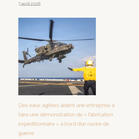
7 août 2026
Des eaux agitées aident une entreprise à
faire une démonstration de « fabrication
expéditionnaire » à bord d’un navire de
guerre