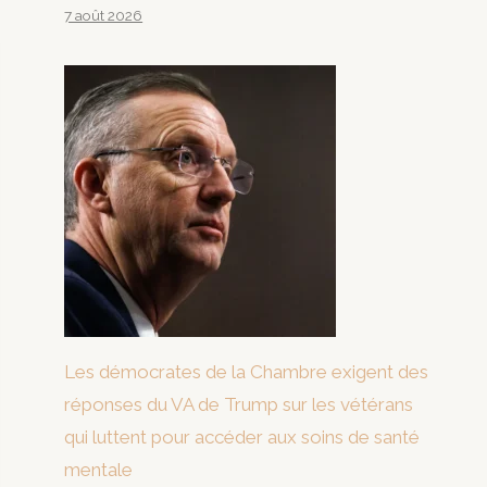
7 août 2026
Les démocrates de la Chambre exigent des
réponses du VA de Trump sur les vétérans
qui luttent pour accéder aux soins de santé
mentale