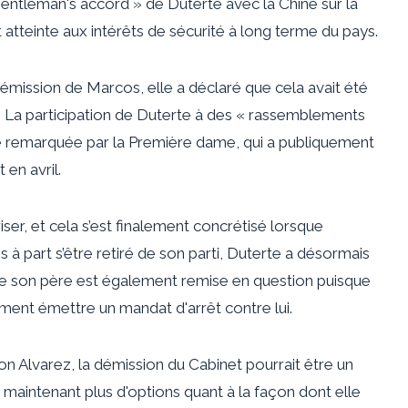
gentleman's accord » de Duterte avec la Chine sur la
 atteinte aux intérêts de sécurité à long terme du pays.
démission de Marcos, elle a déclaré que cela avait été
 La participation de Duterte à des « rassemblements
té remarquée par la Première dame, qui a publiquement
en avril.
 briser, et cela s’est finalement concrétisé lorsque
à part s’être retiré de son parti, Duterte a désormais
e de son père est également remise en question puisque
ement émettre un mandat d'arrêt contre lui.
on Alvarez, la démission du Cabinet pourrait être un
a maintenant plus d'options quant à la façon dont elle