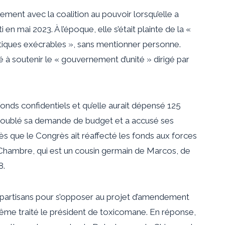
ement avec la coalition au pouvoir lorsqu’elle a
n mai 2023. À l’époque, elle s’était plainte de la «
litiques exécrables », sans mentionner personne.
é à soutenir le « gouvernement d’unité » dirigé par
 fonds confidentiels et qu’elle aurait dépensé 125
a doublé sa demande de budget et a accusé ses
rès que le Congrès ait réaffecté les fonds aux forces
a Chambre, qui est un cousin germain de Marcos, de
8.
es partisans pour s’opposer au projet d’amendement
ême traité le président de toxicomane. En réponse,