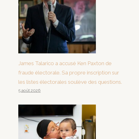
James Talarico a accusé Ken Paxton de
fraude électorale. Sa propre inscription sur
les listes électorales soulève des questions.
5 août 2026