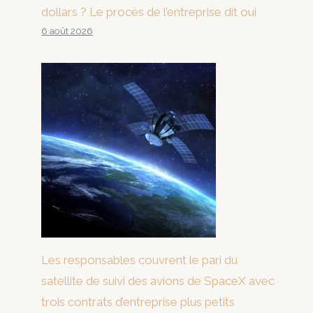
dollars ? Le procès de l’entreprise dit oui
6 août 2026
Les responsables couvrent le pari du
satellite de suivi des avions de SpaceX avec
trois contrats d’entreprise plus petits