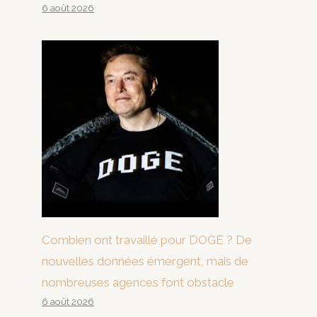
6 août 2026
Combien ont travaillé pour DOGE ? De
nouvelles données émergent, mais de
nombreuses agences font obstacle
6 août 2026