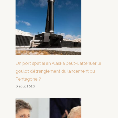
Un port spatial en Alaska peut-il atténuer le
goulot d’étranglement du lancement du
Pentagone ?
6 août 2026