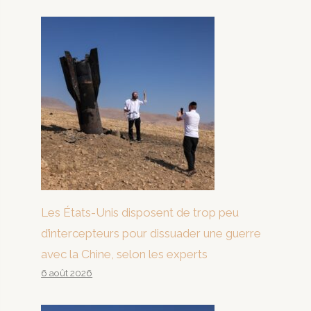
Les États-Unis disposent de trop peu
d’intercepteurs pour dissuader une guerre
avec la Chine, selon les experts
6 août 2026